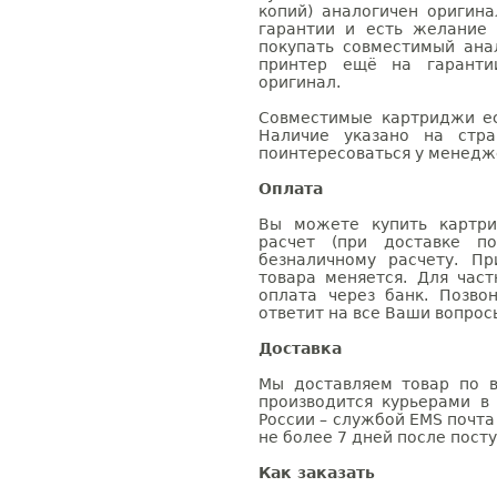
копий) аналогичен оригин
гарантии и есть желание
покупать совместимый анал
принтер ещё на гаранти
оригинал.
Совместимые картриджи ес
Наличие указано на стр
поинтересоваться у менедже
Оплата
Вы можете купить картри
расчет (при доставке п
безналичному расчету. П
товара меняется. Для час
оплата через банк. Позв
ответит на все Ваши вопрос
Доставка
Мы доставляем товар по в
производится курьерами в
России – службой EMS почта 
не более 7 дней после посту
Как заказать