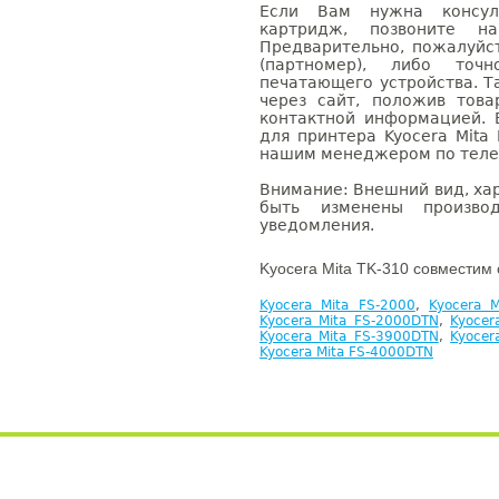
Если Вам нужна консуль
картридж, позвоните н
Предварительно, пожалуйс
(партномер), либо точ
печатающего устройства. 
через сайт, положив това
контактной информацией. 
для принтера Kyocera Mita
нашим менеджером по телефо
Внимание: Внешний вид, ха
быть изменены производ
уведомления.
Kyocera Mita TK-310 совместим 
Kyocera Mita FS-2000
,
Kyocera 
Kyocera Mita FS-2000DTN
,
Kyocer
Kyocera Mita FS-3900DTN
,
Kyocer
Kyocera Mita FS-4000DTN