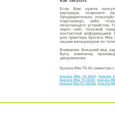
Как заказать
Если Вам нужна консуль
картридж, позвоните н
Предварительно, пожалуйс
(партномер), либо точ
печатающего устройства. 
через сайт, положив това
контактной информацией. 
для принтера Kyocera Mita
нашим менеджером по телефо
Внимание: Внешний вид, ха
быть изменены производ
уведомления.
Kyocera Mita TK-65 совместим с
Kyocera Mita FS-3820
,
Kyocera 
Kyocera Mita FS-3830
,
Kyocera M
Kyocera Mita FS-3830N
,
Kyocera Mi