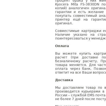
процент брака у них мин
Kyocera Mita FS-3830DN п
копий) аналогичен оригин
гарантии и есть желание
покупать совместимый анал
принтер ещё на гаранти
оригинал.
Совместимые картриджи ес
Наличие указано на стр
поинтересоваться у менедже
Оплата
Вы можете купить картри
расчет (при доставке п
безналичному расчету. П
товара меняется. Для час
оплата через банк. Позв
ответит на все Ваши вопрос
Доставка
Мы доставляем товар по в
производится курьерами в
России – службой EMS почта 
не более 7 дней после посту