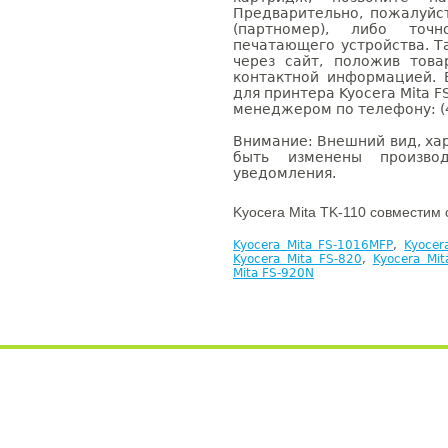
Предварительно, пожалуйс
(партномер), либо точ
печатающего устройства. 
через сайт, положив това
контактной информацией. 
для принтера Kyocera Mita F
менеджером по телефону: (4
Внимание: Внешний вид, ха
быть изменены производ
уведомления.
Kyocera Mita TK-110 совместим 
Kyocera Mita FS-1016MFP
,
Kyocer
Kyocera Mita FS-820
,
Kyocera Mi
Mita FS-920N