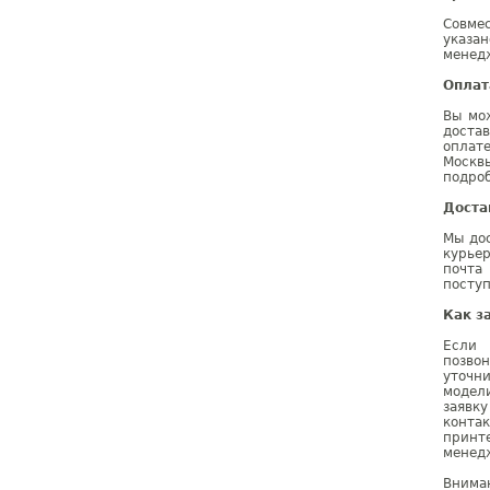
Совме
указа
менедж
Оплат
Вы мо
доста
оплат
Москв
подроб
Доста
Мы дос
курье
почта
поступ
Как з
Если 
позво
уточн
модел
заявк
конта
принт
менедж
Внима