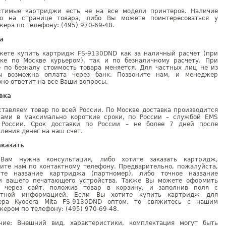
стимые картриджи есть не на все модели принтеров. Наличие
но на странице товара, либо Вы можете поинтересоваться у
ера по телефону: (495) 970-69-48.
а
жете купить картридж FS-9130DND как за наличный расчет (при
вке по Москве курьером), так и по безналичному расчету. При
е по безналу стоимость товара меняется. Для частных лиц не из
ы возможна оплата через банк. Позвоните нам, и менеджер
но ответит на все Ваши вопросы.
вка
тавляем товар по всей России. По Москве доставка производится
рами в максимально короткие сроки, по России – службой EMS
 России. Срок доставки по России – не более 7 дней после
ления денег на наш счет.
аказать
Вам нужна консультация, либо хотите заказать картридж,
ните нам по контактному телефону. Предварительно, пожалуйста,
ите название картриджа (партномер), либо точное название
и вашего печатающего устройства. Также Вы можете оформить
у через сайт, положив товар в корзину, и заполнив поля с
ктной информацией. Если Вы хотите купить картридж для
ера Kyocera Mita FS-9130DND оптом, то свяжитесь с нашим
ером по телефону: (495) 970-69-48.
ние: Внешний вид, характеристики, комплектация могут быть