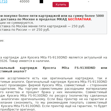
-
K-710
40000
Купить
и покупке более пяти картриджей или на сумму более 5000
 доставка по Москве в пределах МКАД
БЕСПЛАТНАЯ
.
ции не суммируются.
ставка по Москве менее пяти картриджей — 250 руб.
ставка по России — от 250 руб.
ие:
а картридж для Kyocera Mita FS-9130DND является актуальной на
2026. Товар имеется в наличии.
инальный картридж Kyocera Mita FS-9130DND или
стимый аналог?
ем ассортименте есть как оригинальные картриджи, так и
стимые аналоги. Оригинальный картридж Kyocera Mita FS-9130DND
инал) произведен фирмой Kyocera Mita, совместимый – сторонним
водителем. Мы торгуем совместимыми расходными материалами
ого качества и процент брака у них минимален. Совместимый
идж Kyocera Mita FS-9130DND по ресурсу (количеству сделанных
) аналогичен оригинальному. Если Ваш принтер не на гарантии и
желание сэкономить, то мы рекомендуем покупать совместимый
 Kyocera Mita FS-9130DND. Если принтер ещё на гарантии, то будет
 приобрести оригинал.