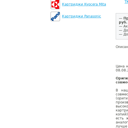
T
Картриджи Kyocera Mita
Картриджи Panasonic
—
Пр
руб.
— Ак
— До
— До
Описан
Цена н
08.08.
Ориг
совме
В наш
совме
(ориг
произ
высок
картр
копий
есть 
аналог
лучше