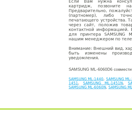
Если Вам нужна консуль
картридж, позвоните н
Предварительно, пожалуйс
(партномер), либо точ
печатающего устройства. 
через сайт, положив това
контактной информацией. 
для принтера SAMSUNG ML
нашим менеджером по телефо
Внимание: Внешний вид, ха
быть изменены производ
уведомления.
SAMSUNG ML-6060D6 совместим
SAMSUNG ML-1440
,
SAMSUNG ML-
1451
,
SAMSUNG ML-1451N
,
S
SAMSUNG ML-6060N
,
SAMSUNG ML