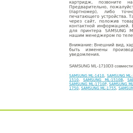
картридж, позвоните н
Предварительно, пожалуйс
(партномер), либо точ
печатающего устройства. 
через сайт, положив това
контактной информацией. 
для принтера SAMSUNG ML
нашим менеджером по телефо
Внимание: Внешний вид, ха
быть изменены производ
уведомления.
SAMSUNG ML-1710D3 совместим
SAMSUNG ML-1410
,
SAMSUNG ML-
1510
,
SAMSUNG ML-1510B
,
SA
SAMSUNG ML-1710P
,
SAMSUNG ML
1750
,
SAMSUNG ML-1755
,
SAMSUN