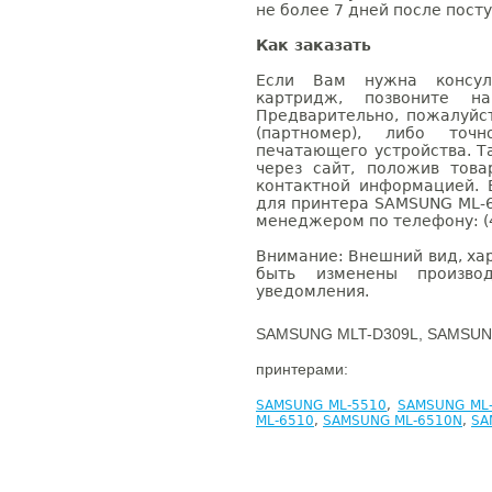
не более 7 дней после посту
Как заказать
Если Вам нужна консуль
картридж, позвоните н
Предварительно, пожалуйс
(партномер), либо точ
печатающего устройства. 
через сайт, положив това
контактной информацией. 
для принтера SAMSUNG ML-6
менеджером по телефону: (4
Внимание: Внешний вид, ха
быть изменены производ
уведомления.
SAMSUNG MLT-D309L, SAMSUNG
принтерами:
SAMSUNG ML-5510
,
SAMSUNG ML
ML-6510
,
SAMSUNG ML-6510N
,
SA