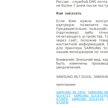
России – службой EMS почта 
не более 7 дней после посту
Как заказать
Если Вам нужна консуль
картридж, позвоните н
Предварительно, пожалуйс
(партномер), либо точ
печатающего устройства. 
через сайт, положив това
контактной информацией. 
для принтера SAMSUNG SC
нашим менеджером по телефо
Внимание: Внешний вид, ха
быть изменены производ
уведомления.
SAMSUNG MLT-D103L, SAMSUNG
принтерами:
SAMSUNG ML-2950
,
SAMSUNG ML
SCX-4727
,
SAMSUNG SCX-4727F
4728FD
,
SAMSUNG SCX-4729
,
4729FW