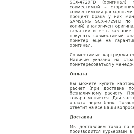
SCX-4729FD (оригинал)
совместимый – сторонни
совместимыми расходными 
процент брака у них мин
SAMSUNG SCX-4729FD по р
копий) аналогичен оригин
гарантии и есть желание
покупать совместимый ан
принтер ещё на гаранти
оригинал.
Совместимые картриджи ес
Наличие указано на стр
поинтересоваться у менедже
Оплата
Вы можете купить картри
расчет (при доставке п
безналичному расчету. П
товара меняется. Для час
оплата через банк. Позв
ответит на все Ваши вопрос
Доставка
Мы доставляем товар по в
производится курьерами в