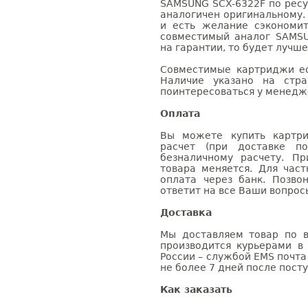
SAMSUNG SCX-6322F по ресу
аналогичен оригинальному.
и есть желание сэкономи
совместимый аналог SAMSU
на гарантии, то будет лучш
Совместимые картриджи ес
Наличие указано на стр
поинтересоваться у менедже
Оплата
Вы можете купить картри
расчет (при доставке п
безналичному расчету. П
товара меняется. Для час
оплата через банк. Позв
ответит на все Ваши вопрос
Доставка
Мы доставляем товар по в
производится курьерами в
России – службой EMS почта 
не более 7 дней после посту
Как заказать