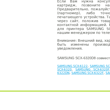
Если Вам нужна консуль
картридж, позвоните н
Предварительно, пожалуйс
(партномер), либо точ
печатающего устройства. 
через сайт, положив това
контактной информацией. 
для принтера SAMSUNG SC
нашим менеджером по телефо
Внимание: Внешний вид, ха
быть изменены производ
уведомления.
SAMSUNG SCX-6320D8 совмести
SAMSUNG SCX-6122
,
SAMSUNG SC
SCX-6320
,
SAMSUNG SCX-6320F
6322DN
,
SAMSUNG SCX-6322F
,
SA