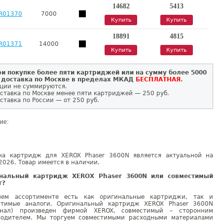
14682
5413
R01370
7000
Купить
Купить
18891
4815
R01371
14000
Купить
Купить
и покупке более пяти картриджей или на сумму более 5000
 доставка по Москве в пределах МКАД
БЕСПЛАТНАЯ
.
ции не суммируются.
ставка по Москве менее пяти картриджей — 250 руб.
ставка по России — от 250 руб.
ие:
на картридж для XEROX Phaser 3600N является актуальной на
2026. Товар имеется в наличии.
нальный картридж XEROX Phaser 3600N или совместимый
г?
ем ассортименте есть как оригинальные картриджи, так и
стимые аналоги. Оригинальный картридж XEROX Phaser 3600N
инал) произведен фирмой XEROX, совместимый – сторонним
водителем. Мы торгуем совместимыми расходными материалами