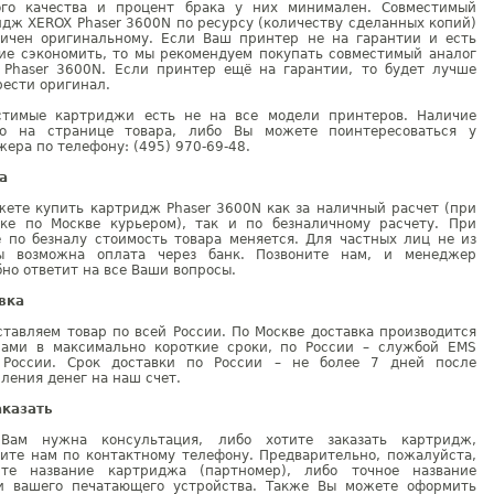
ого качества и процент брака у них минимален. Совместимый
дж XEROX Phaser 3600N по ресурсу (количеству сделанных копий)
гичен оригинальному. Если Ваш принтер не на гарантии и есть
ие сэкономить, то мы рекомендуем покупать совместимый аналог
 Phaser 3600N. Если принтер ещё на гарантии, то будет лучше
ести оригинал.
стимые картриджи есть не на все модели принтеров. Наличие
но на странице товара, либо Вы можете поинтересоваться у
ера по телефону: (495) 970-69-48.
а
жете купить картридж Phaser 3600N как за наличный расчет (при
вке по Москве курьером), так и по безналичному расчету. При
е по безналу стоимость товара меняется. Для частных лиц не из
ы возможна оплата через банк. Позвоните нам, и менеджер
но ответит на все Ваши вопросы.
вка
тавляем товар по всей России. По Москве доставка производится
рами в максимально короткие сроки, по России – службой EMS
 России. Срок доставки по России – не более 7 дней после
ления денег на наш счет.
аказать
Вам нужна консультация, либо хотите заказать картридж,
ните нам по контактному телефону. Предварительно, пожалуйста,
ите название картриджа (партномер), либо точное название
и вашего печатающего устройства. Также Вы можете оформить