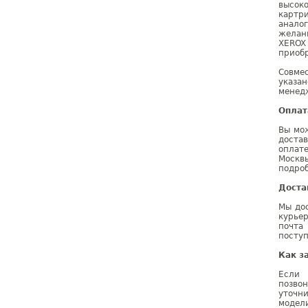
высок
картри
анало
желан
XEROX
приобр
Совме
указа
менедж
Оплат
Вы мо
доста
оплат
Москв
подроб
Доста
Мы дос
курье
почта
поступ
Как з
Если 
позво
уточн
модел