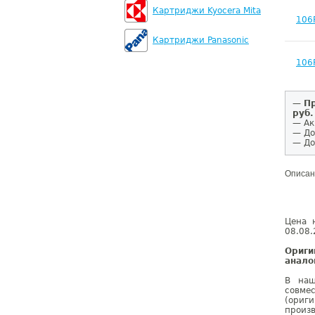
Картриджи Kyocera Mita
106
Картриджи Panasonic
106
—
Пр
руб.
— Ак
— До
— До
Описан
Цена 
08.08.
Ориги
анало
В наш
совме
(ориг
произ