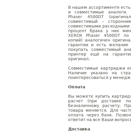
В нашем ассортименте есть
и совместимые аналоги.
Phaser 4500DT (оригина
совместимый – сторонни
совместимыми расходными 
процент брака у них мин
XEROX Phaser 4500DT по 
копий) аналогичен оригин
гарантии и есть желание
покупать совместимый ан
принтер ещё на гаранти
оригинал.
Совместимые картриджи ес
Наличие указано на стр
поинтересоваться у менедже
Оплата
Вы можете купить картрид
расчет (при доставке п
безналичному расчету. П
товара меняется. Для час
оплата через банк. Позв
ответит на все Ваши вопрос
Доставка