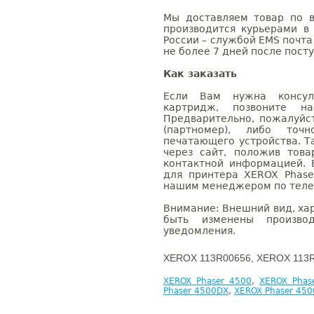
Мы доставляем товар по в
производится курьерами в
России – службой EMS почта 
не более 7 дней после посту
Как заказать
Если Вам нужна консуль
картридж, позвоните н
Предварительно, пожалуйс
(партномер), либо точ
печатающего устройства. 
через сайт, положив това
контактной информацией. 
для принтера XEROX Phase
нашим менеджером по телефо
Внимание: Внешний вид, ха
быть изменены производ
уведомления.
XEROX 113R00656, XEROX 113R
XEROX Phaser 4500
,
XEROX Phas
Phaser 4500DX
,
XEROX Phaser 45