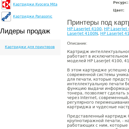
Ресурс:
Картриджи Kyocera Mita
Цвет:
Картриджи Panasonic
Принтеры под кар
HP LaserJet 4100
,
HP LaserJet
Лидеры продаж
LaserJet 4100N
,
HP LaserJet 
Описание:
Картриджи для принтеров
Картридж интеллектуального
работает в исключительном
моделей HP LaserJet 4100, 410
В этом картридже успешно
современной системы уника
для печати, которые предс
интеллектуальную печати б
функцию выдачи информации
тонера, позволяет сделать 
через Internet, современны
регулярного перемешивания
картриджа и чудесные наст
Представленный картридж C
крупнотиражной печати, - н
работающих с ним, которые