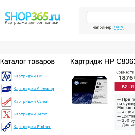
Картриджи для оргтехники
например:
C4092A
Каталог товаров
Картридж HP C806
Совмести
Картриджи HP
1876
КУПИ
Картриджи Samsung
—
При п
Картриджи Canon
на сумм
Москве 
— Акции 
Картриджи Xerox
— Достав
— 250 ру
— Достав
Картриджи Brother