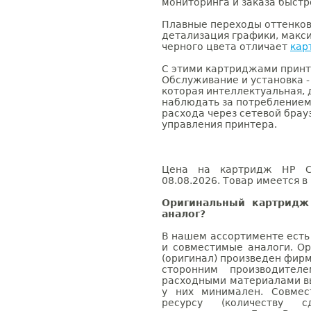
мониторинга и заказа быст
Плавные переходы оттенков
детализация графики, макс
черного цвета отличает
кар
С этими картриджами принт
Обслуживание и установка - 
которая интеллектуальная,
наблюдать за потреблением
расхода через сетевой брау
управления принтера.
Цена на картридж HP C8
08.08.2026. Товар имеется в
Оригинальный картридж
аналог?
В нашем ассортименте есть
и совместимые аналоги. О
(оригинал) произведен фирм
сторонним производител
расходными материалами вы
у них минимален. Совме
ресурсу (количеству с