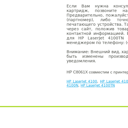
Если Вам нужна консуль
картридж, позвоните н
Предварительно, пожалуйс
(партномер), либо точ
печатающего устройства. 
через сайт, положив това
контактной информацией. 
для HP LaserJet 4100TN
менеджером по телефону: (4
Внимание: Внешний вид, ха
быть изменены производ
уведомления.
HP C8061X совместим с принте
HP LaserJet 4100
,
HP LaserJet 41
4100N
,
HP LaserJet 4100TN