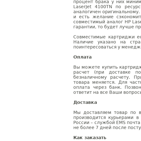
процент брака у них мини
LaserJet 4100TN по ресур
аналогичен оригинальному.
и есть желание сэкономи
совместимый аналог HP Lase
гарантии, то будет лучше п
Совместимые картриджи ес
Наличие указано на стр
поинтересоваться у менедже
Оплата
Вы можете купить картридж
расчет (при доставке п
безналичному расчету. П
товара меняется. Для час
оплата через банк. Позв
ответит на все Ваши вопрос
Доставка
Мы доставляем товар по в
производится курьерами в
России – службой EMS почта 
не более 7 дней после посту
Как заказать