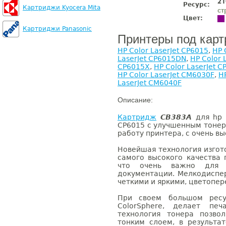
21
Ресурс:
Картриджи Kyocera Mita
ст
Цвет:
Картриджи Panasonic
Принтеры под кар
HP Color LaserJet CP6015
,
HP 
LaserJet CP6015DN
,
HP Color 
CP6015X
,
HP Color LaserJet 
HP Color LaserJet CM6030F
,
H
LaserJet CM6040F
Описание:
Картридж
CB383A
для hp C
CP6015 с улучшенным тоне
работу принтера, с очень в
Новейшая технология изгот
самого высокого качества 
что очень важно для
документации. Мелкодиспе
четкими и яркими, цветопере
При своем большом ресу
ColorSphere, делает печ
технология тонера позво
тонким слоем, в результа