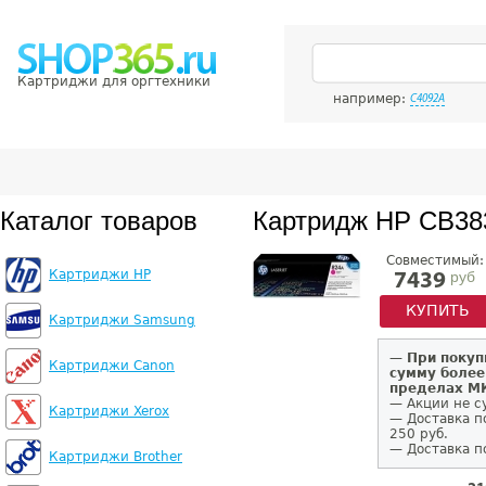
Картриджи для оргтехники
например:
C4092A
Каталог товаров
Картридж HP CB38
Совместимый:
Картриджи HP
руб
7439
КУПИТЬ
Картриджи Samsung
—
При покуп
Картриджи Canon
сумму более
пределах 
— Акции не с
Картриджи Xerox
— Доставка п
250 руб.
— Доставка п
Картриджи Brother