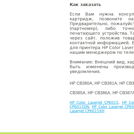
Как заказать
Если Вам нужна консуль
картридж, позвоните н
Предварительно, пожалуйс
(партномер), либо точ
печатающего устройства. 
через сайт, положив това
контактной информацией. 
для принтера HP Color Laser
нашим менеджером по телефо
Внимание: Внешний вид, ха
быть изменены производ
уведомления.
HP CB380A, HP CB381A, HP CB3
CB385A, HP CB386A, HP CB387A
HP Color LaserJet CP6015
,
HP Co
CP6015DN
,
HP Color LaserJet CP6
LaserJet CP6015XH