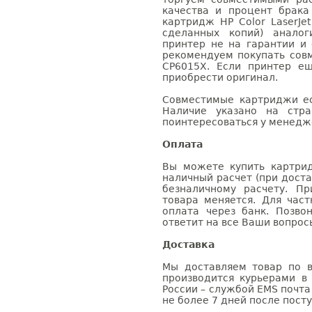
качества и процент брак
картридж HP Color LaserJe
сделанных копий) аналог
принтер не на гарантии и
рекомендуем покупать совм
CP6015X. Если принтер е
приобрести оригинал.
Совместимые картриджи ес
Наличие указано на стр
поинтересоваться у менедже
Оплата
Вы можете купить картрид
наличный расчет (при доста
безналичному расчету. П
товара меняется. Для час
оплата через банк. Позв
ответит на все Ваши вопрос
Доставка
Мы доставляем товар по в
производится курьерами в
России – службой EMS почта 
не более 7 дней после посту