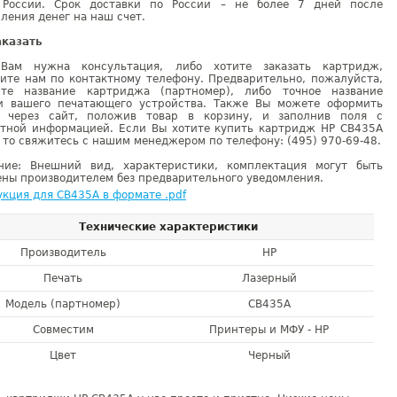
 России. Срок доставки по России – не более 7 дней после
ления денег на наш счет.
аказать
Вам нужна консультация, либо хотите заказать картридж,
ните нам по контактному телефону. Предварительно, пожалуйста,
ите название картриджа (партномер), либо точное название
и вашего печатающего устройства. Также Вы можете оформить
у через сайт, положив товар в корзину, и заполнив поля с
ктной информацией. Если Вы хотите купить картридж HP CB435A
 то свяжитесь с нашим менеджером по телефону: (495) 970-69-48.
ние: Внешний вид, характеристики, комплектация могут быть
ны производителем без предварительного уведомления.
кция для CB435A в формате .pdf
Технические характеристики
Производитель
HP
Печать
Лазерный
Модель (партномер)
CB435A
Совместим
Принтеры и МФУ - HP
Цвет
Черный