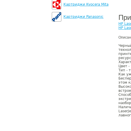
Картриджи Kyocera Mita
При
Картриджи Panasonic
HP Las
HP Las
Описан
Черный
технол
принте
ресурс
Харак
Цвет -
Тип - 
Как уж
Беспер
этом к
Высоко
встро
Способ
экстре
наобор
Наличи
LaserJ
лавног