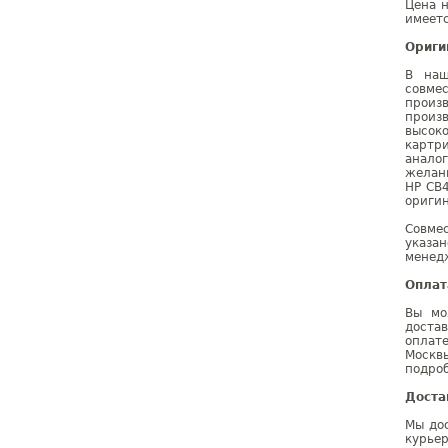
Цена н
имеетс
Ориги
В наш
совме
произ
произ
высок
картр
анало
желан
HP CB
оригин
Совме
указа
менедж
Оплат
Вы мо
доста
оплат
Москв
подроб
Доста
Мы дос
курье