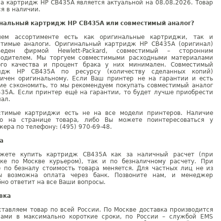
а картридж HP CB435A является актуальной на 08.08.2026. Товар
я в наличии.
нальный картридж HP CB435A или совместимый аналог?
ем ассортименте есть как оригинальные картриджи, так и
стимые аналоги. Оригинальный картридж HP CB435A (оригинал)
веден фирмой Hewlett-Packard, совместимый – сторонним
водителем. Мы торгуем совместимыми расходными материалами
ого качества и процент брака у них минимален. Совместимый
идж HP CB435A по ресурсу (количеству сделанных копий)
гичен оригинальному. Если Ваш принтер не на гарантии и есть
ие сэкономить, то мы рекомендуем покупать совместимый аналог
435A. Если принтер ещё на гарантии, то будет лучше приобрести
ал.
стимые картриджи есть не на все модели принтеров. Наличие
но на странице товара, либо Вы можете поинтересоваться у
ера по телефону: (495) 970-69-48.
а
жете купить картридж CB435A как за наличный расчет (при
вке по Москве курьером), так и по безналичному расчету. При
е по безналу стоимость товара меняется. Для частных лиц не из
ы возможна оплата через банк. Позвоните нам, и менеджер
но ответит на все Ваши вопросы.
вка
тавляем товар по всей России. По Москве доставка производится
рами в максимально короткие сроки, по России – службой EMS