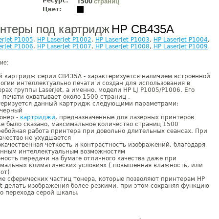
Ресурс:
страниц
1500
Цвет:
нтеры под картридж
HP CB435A
erJet P1005
,
HP LaserJet P1002
,
HP LaserJet P1003
,
HP LaserJet P1004
,
erJet P1006
,
HP LaserJet P1007
,
HP LaserJet P1008
,
HP LaserJet P1009
ие:
 картридж серии CB435A - характеризуется наличием встроенной
огии интеллектуально печати и создан для использования в
рах группы LaserJet, а именно, модели HP LJ P1005/P1006. Его
 печати охватывает около 1500 страниц .
теризуется данный картридж следующими параметрами:
 черный
тонер -
картриджи
, предназначенные для лазерных принтеров
е было сказано, максимальное количество страниц 1500
ебойная работа принтера при довольно длительных сеансах. При
ачество не ухудшается
качественная четкость и контрастность изображений, благодаря
енным интеллектуальным возможностям
ность передачи на бумаге отличного качества даже при
мальных климатических условиях ( повышенная влажность, или
от)
е сферических частиц тонера, которые позволяют принтерам HP
et делать изображения более резкими, при этом сохраняя функцию
о перехода серой шкалы.