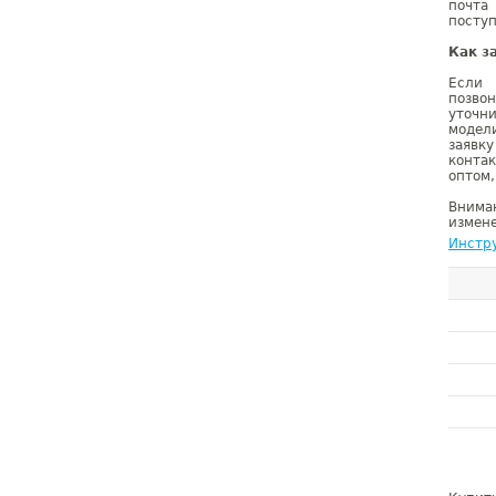
почта
поступ
Как з
Если 
позво
уточн
модел
заявк
конта
оптом,
Внима
измене
Инстру