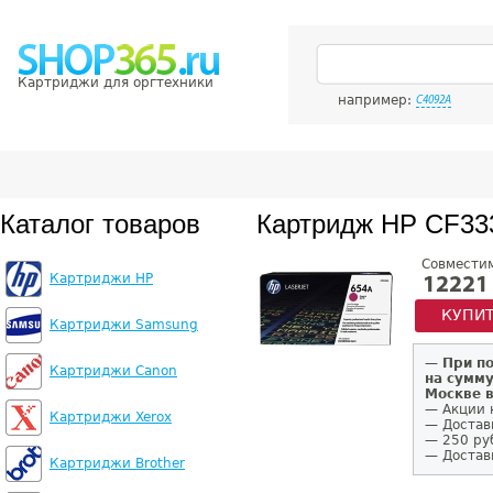
Картриджи для оргтехники
например:
C4092A
Каталог товаров
Картридж HP CF3
Совмести
Картриджи HP
12221
КУПИ
Картриджи Samsung
—
При п
Картриджи Canon
на сумму
Москве 
— Акции 
Картриджи Xerox
— Достав
— 250 ру
— Доставк
Картриджи Brother