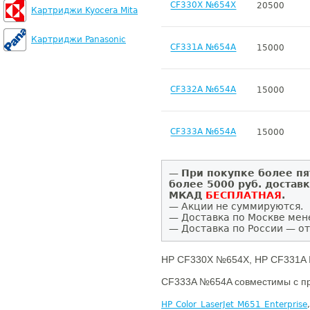
CF330X №654X
20500
Картриджи Kyocera Mita
Картриджи Panasonic
CF331A №654A
15000
CF332A №654A
15000
CF333A №654A
15000
—
При покупке более пя
более 5000 руб. достав
МКАД
БЕСПЛАТНАЯ
.
— Акции не суммируются.
— Доставка по Москве мен
— Доставка по России — от
HP CF330X №654X, HP CF331A 
CF333A №654A совместимы с п
HP Color LaserJet M651 Enterprise