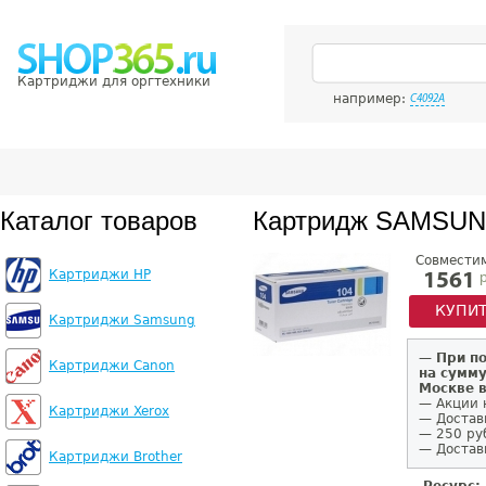
Картриджи для оргтехники
например:
C4092A
Каталог товаров
Картридж SAMSUN
Совмести
Картриджи HP
р
1561
КУПИ
Картриджи Samsung
—
При п
Картриджи Canon
на сумму
Москве 
— Акции 
Картриджи Xerox
— Достав
— 250 ру
— Доставк
Картриджи Brother