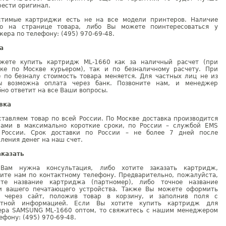
ести оригинал.
стимые картриджи есть не на все модели принтеров. Наличие
но на странице товара, либо Вы можете поинтересоваться у
ера по телефону: (495) 970-69-48.
а
жете купить картридж ML-1660 как за наличный расчет (при
вке по Москве курьером), так и по безналичному расчету. При
е по безналу стоимость товара меняется. Для частных лиц не из
ы возможна оплата через банк. Позвоните нам, и менеджер
но ответит на все Ваши вопросы.
вка
тавляем товар по всей России. По Москве доставка производится
рами в максимально короткие сроки, по России – службой EMS
 России. Срок доставки по России – не более 7 дней после
ления денег на наш счет.
аказать
Вам нужна консультация, либо хотите заказать картридж,
ните нам по контактному телефону. Предварительно, пожалуйста,
ите название картриджа (партномер), либо точное название
и вашего печатающего устройства. Также Вы можете оформить
у через сайт, положив товар в корзину, и заполнив поля с
ктной информацией. Если Вы хотите купить картридж для
ера SAMSUNG ML-1660 оптом, то свяжитесь с нашим менеджером
ефону: (495) 970-69-48.