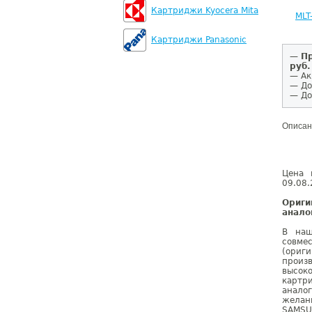
Картриджи Kyocera Mita
MLT
Картриджи Panasonic
—
Пр
руб.
— Ак
— До
— До
Описан
Цена 
09.08.
Ориг
анало
В наш
совме
(ориг
произ
высок
картр
анало
желан
SAMSU