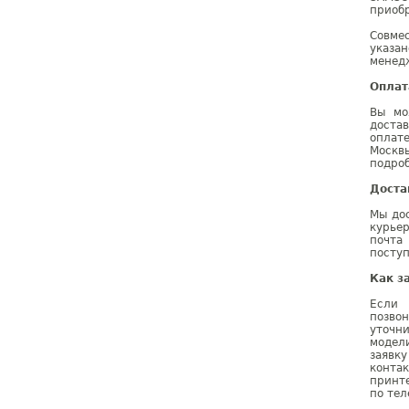
приобр
Совме
указа
менедж
Оплат
Вы мо
доста
оплат
Москв
подроб
Доста
Мы дос
курье
почта
поступ
Как з
Если 
позво
уточн
модел
заявк
конта
принт
по тел