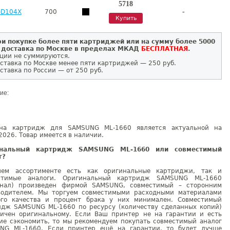
5718
-
-D104X
700
Купить
и покупке более пяти картриджей или на сумму более 5000
 доставка по Москве в пределах МКАД
БЕСПЛАТНАЯ
.
ции не суммируются.
ставка по Москве менее пяти картриджей — 250 руб.
ставка по России — от 250 руб.
ие:
на картридж для SAMSUNG ML-1660 является актуальной на
2026. Товар имеется в наличии.
инальный картридж SAMSUNG ML-1660 или совместимый
г?
ем ассортименте есть как оригинальные картриджи, так и
стимые аналоги. Оригинальный картридж SAMSUNG ML-1660
инал) произведен фирмой SAMSUNG, совместимый – сторонним
водителем. Мы торгуем совместимыми расходными материалами
ого качества и процент брака у них минимален. Совместимый
идж SAMSUNG ML-1660 по ресурсу (количеству сделанных копий)
гичен оригинальному. Если Ваш принтер не на гарантии и есть
ие сэкономить, то мы рекомендуем покупать совместимый аналог
NG ML-1660. Если принтер ещё на гарантии, то будет лучше