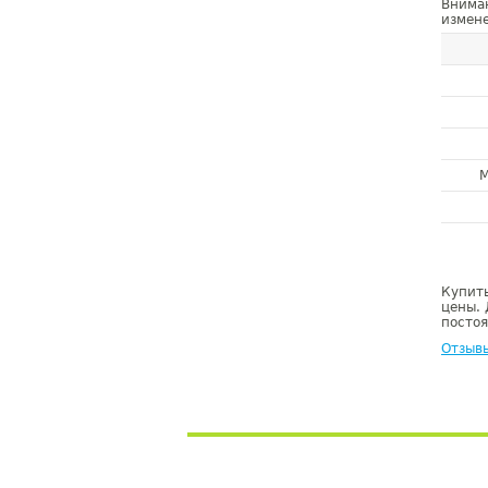
Внима
измене
М
Купить
цены. 
постоя
Отзыв