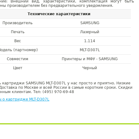
ние: Внешний вид, характеристики, комплектация могут быть
ны производителем без предварительного уведомления.
Технические характеристики
Производитель
SAMSUNG
Печать
Лазерный
Вес
1.114
одель (партномер)
MLT-D307L
Совместим
Принтеры и МФУ - SAMSUNG
Цвет
Черный
 картриджи SAMSUNG MLT-D307L у нас просто и приятно. Низкие
Доставка по Москве и всей России в самые короткие сроки. Скидки
нным клиентам. Тел: (495) 970-69-48
ы о картридже MLT-D307L