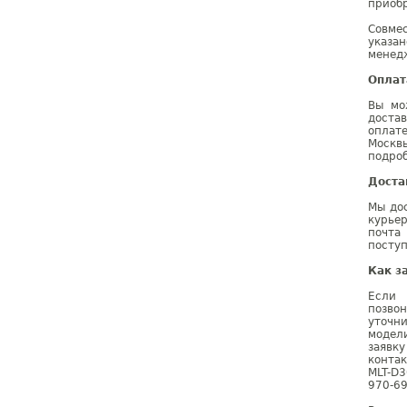
приобр
Совме
указа
менедж
Оплат
Вы мо
доста
оплат
Москв
подроб
Доста
Мы дос
курье
почта
поступ
Как з
Если 
позво
уточн
модел
заявк
конта
MLT-D3
970-69