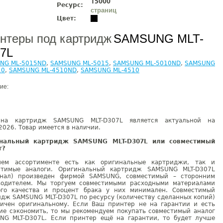
15000
Ресурс:
страниц
Цвет:
нтеры под картридж
SAMSUNG MLT-
7L
NG ML-5015ND
,
SAMSUNG ML-5015
,
SAMSUNG ML-5010ND
,
SAMSUNG
10
,
SAMSUNG ML-4510ND
,
SAMSUNG ML-4510
ие:
на картридж SAMSUNG MLT-D307L является актуальной на
2026. Товар имеется в наличии.
инальный картридж SAMSUNG MLT-D307L или совместимый
г?
ем ассортименте есть как оригинальные картриджи, так и
стимые аналоги. Оригинальный картридж SAMSUNG MLT-D307L
инал) произведен фирмой SAMSUNG, совместимый – сторонним
водителем. Мы торгуем совместимыми расходными материалами
ого качества и процент брака у них минимален. Совместимый
идж SAMSUNG MLT-D307L по ресурсу (количеству сделанных копий)
гичен оригинальному. Если Ваш принтер не на гарантии и есть
ие сэкономить, то мы рекомендуем покупать совместимый аналог
NG MLT-D307L. Если принтер ещё на гарантии, то будет лучше