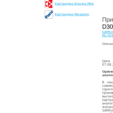
Картриджи Kyocera Mita
Картриджи Panasonic
При
D30
SAMSU
ML-50
Описан
Цена 
07.08.
Ориг
анало
В наш
совме
(ориг
произ
высок
картр
анало
желан
SAMSU