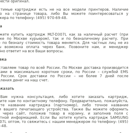
ести оригинал.
стимые картриджи есть не на все модели принтеров. Наличие
но на странице товара, либо Вы можете поинтересоваться у
ера по телефону: (495) 970-69-48.
а
жете купить картридж MLT-D307L как за наличный расчет (при
вке по Москве курьером), так и по безналичному расчету. При
е по безналу стоимость товара меняется. Для частных лиц не из
ы возможна оплата через банк. Позвоните нам, и менеджер
но ответит на все Ваши вопросы.
вка
тавляем товар по всей России. По Москве доставка производится
рами в максимально короткие сроки, по России – службой EMS
 России. Срок доставки по России – не более 7 дней после
ления денег на наш счет.
аказать
Вам нужна консультация, либо хотите заказать картридж,
ните нам по контактному телефону. Предварительно, пожалуйста,
ите название картриджа (партномер), либо точное название
и вашего печатающего устройства. Также Вы можете оформить
у через сайт, положив товар в корзину, и заполнив поля с
ктной информацией. Если Вы хотите купить картридж SAMSUNG
07L оптом, то свяжитесь с нашим менеджером по телефону: (495)
-48.