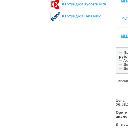
MLT
Картриджи Kyocera Mita
Картриджи Panasonic
MLT
MLT
—
Пр
руб.
— Ак
— До
— До
Описан
Цена 
06.08.
Ориг
анало
В наш