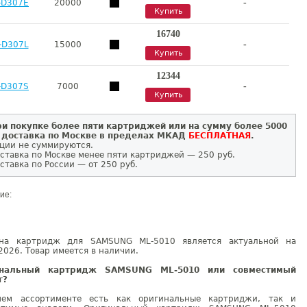
-
-D307E
20000
Купить
16740
-
-D307L
15000
Купить
12344
-
-D307S
7000
Купить
и покупке более пяти картриджей или на сумму более 5000
 доставка по Москве в пределах МКАД
БЕСПЛАТНАЯ
.
ции не суммируются.
ставка по Москве менее пяти картриджей — 250 руб.
ставка по России — от 250 руб.
ие:
на картридж для SAMSUNG ML-5010 является актуальной на
2026. Товар имеется в наличии.
инальный картридж SAMSUNG ML-5010 или совместимый
г?
ем ассортименте есть как оригинальные картриджи, так и