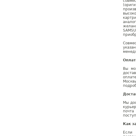
совме
(ориг
произ
высок
картр
анало
желан
SAMSU
приобр
Совме
указа
менедж
Оплат
Вы мо
доста
оплат
Москв
подроб
Доста
Мы дос
курье
почта
поступ
Как з
Если 