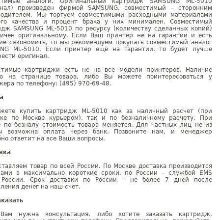
стимые аналоги. Оригинальный картридж SAMSUNG ML-5010
инал) произведен фирмой SAMSUNG, совместимый – сторонним
водителем. Мы торгуем совместимыми расходными материалами
ого качества и процент брака у них минимален. Совместимый
идж SAMSUNG ML-5010 по ресурсу (количеству сделанных копий)
гичен оригинальному. Если Ваш принтер не на гарантии и есть
ие сэкономить, то мы рекомендуем покупать совместимый аналог
NG ML-5010. Если принтер ещё на гарантии, то будет лучше
ести оригинал.
стимые картриджи есть не на все модели принтеров. Наличие
но на странице товара, либо Вы можете поинтересоваться у
ера по телефону: (495) 970-69-48.
а
жете купить картридж ML-5010 как за наличный расчет (при
вке по Москве курьером), так и по безналичному расчету. При
е по безналу стоимость товара меняется. Для частных лиц не из
ы возможна оплата через банк. Позвоните нам, и менеджер
но ответит на все Ваши вопросы.
вка
тавляем товар по всей России. По Москве доставка производится
рами в максимально короткие сроки, по России – службой EMS
 России. Срок доставки по России – не более 7 дней после
ления денег на наш счет.
аказать
Вам нужна консультация, либо хотите заказать картридж,