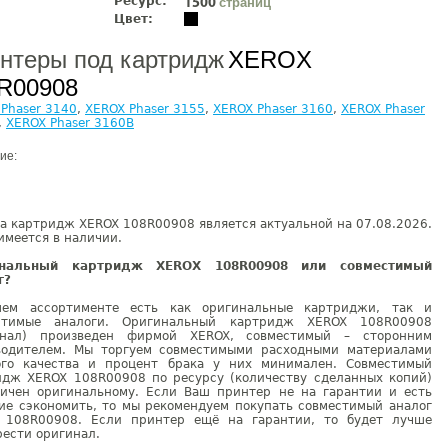
Ресурс:
страниц
1500
Цвет:
нтеры под картридж
XEROX
R00908
Phaser 3140
,
XEROX Phaser 3155
,
XEROX Phaser 3160
,
XEROX Phaser
,
XEROX Phaser 3160B
ие:
а картридж XEROX 108R00908 является актуальной на 07.08.2026.
имеется в наличии.
инальный картридж XEROX 108R00908 или совместимый
г?
ем ассортименте есть как оригинальные картриджи, так и
стимые аналоги. Оригинальный картридж XEROX 108R00908
инал) произведен фирмой XEROX, совместимый – сторонним
водителем. Мы торгуем совместимыми расходными материалами
ого качества и процент брака у них минимален. Совместимый
идж XEROX 108R00908 по ресурсу (количеству сделанных копий)
гичен оригинальному. Если Ваш принтер не на гарантии и есть
ие сэкономить, то мы рекомендуем покупать совместимый аналог
 108R00908. Если принтер ещё на гарантии, то будет лучше
ести оригинал.