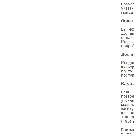
Совме
указа
менедж
Оплат
Вы мо
доста
оплат
Москв
подроб
Доста
Мы дос
курье
почта
поступ
Как з
Если 
позво
уточн
модел
заявк
конта
108R0
(495) 
Внима