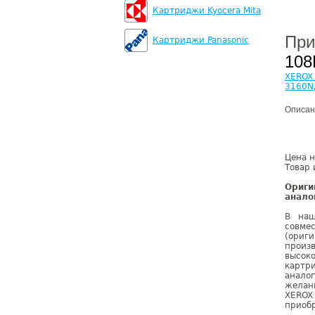
Картриджи Kyocera Mita
При
Картриджи Panasonic
108
XEROX 
3160N
Описан
Цена н
Товар 
Ориг
анало
В наш
совме
(ориг
произ
высок
картр
анало
желан
XEROX
приобр