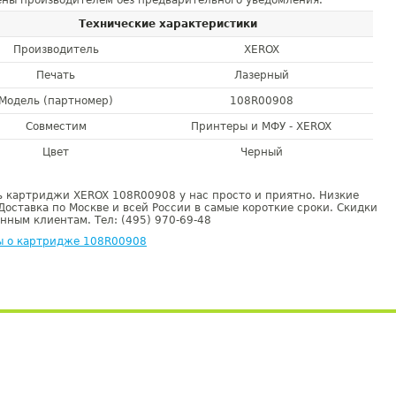
ны производителем без предварительного уведомления.
Технические характеристики
Производитель
XEROX
Печать
Лазерный
Модель (партномер)
108R00908
Совместим
Принтеры и МФУ - XEROX
Цвет
Черный
 картриджи XEROX 108R00908 у нас просто и приятно. Низкие
Доставка по Москве и всей России в самые короткие сроки. Скидки
нным клиентам. Тел: (495) 970-69-48
ы о картридже 108R00908