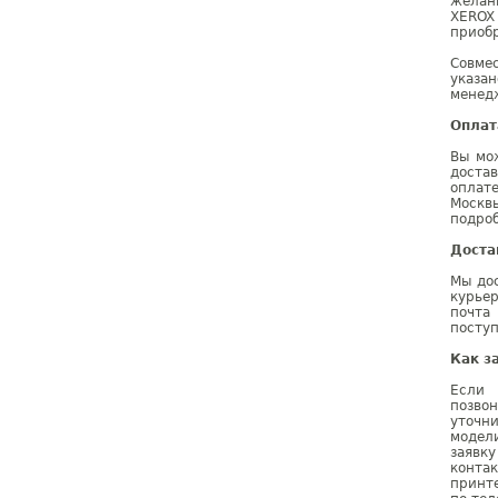
желан
XEROX
приобр
Совме
указа
менедж
Оплат
Вы мо
доста
оплат
Москв
подроб
Доста
Мы дос
курье
почта
поступ
Как з
Если 
позво
уточн
модел
заявк
конта
принт