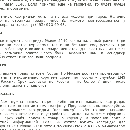
ие сэкономить, то мы рекомендуем покупать совместимый аналог
 Phaser 3140. Если принтер ещё на гарантии, то будет лучше
ести оригинал.
стимые картриджи есть не на все модели принтеров. Наличие
но на странице товара, либо Вы можете поинтересоваться у
ера по телефону: (495) 970-69-48.
а
жете купить картридж Phaser 3140 как за наличный расчет (при
вке по Москве курьером), так и по безналичному расчету. При
е по безналу стоимость товара меняется. Для частных лиц не из
ы возможна оплата через банк. Позвоните нам, и менеджер
но ответит на все Ваши вопросы.
вка
тавляем товар по всей России. По Москве доставка производится
рами в максимально короткие сроки, по России – службой EMS
 России. Срок доставки по России – не более 7 дней после
ления денег на наш счет.
аказать
Вам нужна консультация, либо хотите заказать картридж,
ните нам по контактному телефону. Предварительно, пожалуйста,
ите название картриджа (партномер), либо точное название
и вашего печатающего устройства. Также Вы можете оформить
у через сайт, положив товар в корзину, и заполнив поля с
ктной информацией. Если Вы хотите купить картридж для
ера XEROX Phaser 3140 оптом, то свяжитесь с нашим менеджером