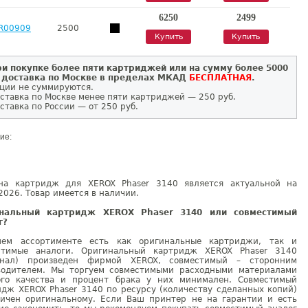
6250
2499
R00909
2500
Купить
Купить
и покупке более пяти картриджей или на сумму более 5000
 доставка по Москве в пределах МКАД
БЕСПЛАТНАЯ
.
ции не суммируются.
ставка по Москве менее пяти картриджей — 250 руб.
ставка по России — от 250 руб.
ие:
на картридж для XEROX Phaser 3140 является актуальной на
2026. Товар имеется в наличии.
инальный картридж XEROX Phaser 3140 или совместимый
г?
ем ассортименте есть как оригинальные картриджи, так и
стимые аналоги. Оригинальный картридж XEROX Phaser 3140
инал) произведен фирмой XEROX, совместимый – сторонним
водителем. Мы торгуем совместимыми расходными материалами
ого качества и процент брака у них минимален. Совместимый
идж XEROX Phaser 3140 по ресурсу (количеству сделанных копий)
гичен оригинальному. Если Ваш принтер не на гарантии и есть