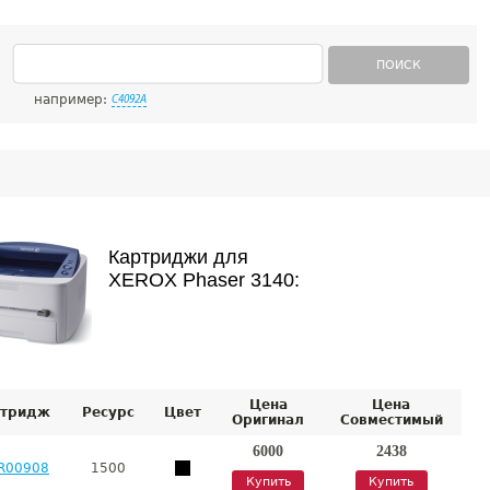
ПОИСК
например:
C4092A
Картриджи для
XEROX Phaser 3140:
Цена
Цена
тридж
Ресурс
Цвет
Оригинал
Совместимый
6000
2438
R00908
1500
Купить
Купить