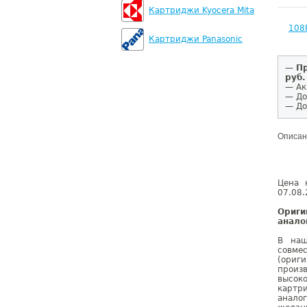
Картриджи Kyocera Mita
108
Картриджи Panasonic
—
Пр
руб.
— Ак
— До
— До
Описан
Цена 
07.08.
Ориг
анало
В наш
совме
(ориг
произ
высок
картр
анало