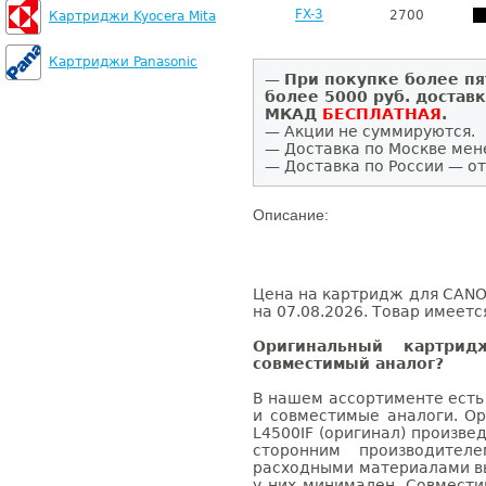
FX-3
2700
Картриджи Kyocera Mita
Картриджи Panasonic
—
При покупке более пя
более 5000 руб. достав
МКАД
БЕСПЛАТНАЯ
.
— Акции не суммируются.
— Доставка по Москве мен
— Доставка по России — от
Описание:
Цена на картридж для CANON
на 07.08.2026. Товар имеетс
Оригинальный картри
совместимый аналог?
В нашем ассортименте есть
и совместимые аналоги. О
L4500IF (оригинал) произв
сторонним производител
расходными материалами вы
у них минимален. Совмест