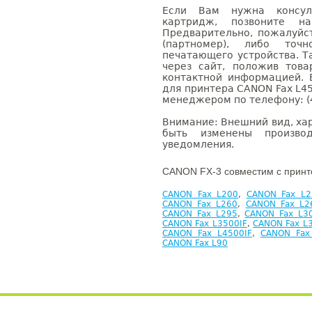
Если Вам нужна консуль
картридж, позвоните н
Предварительно, пожалуйс
(партномер), либо точ
печатающего устройства. 
через сайт, положив това
контактной информацией. 
для принтера CANON Fax L45
менеджером по телефону: (4
Внимание: Внешний вид, ха
быть изменены производ
уведомления.
CANON FX-3 совместим с принт
CANON Fax L200
,
CANON Fax L2
CANON Fax L260
,
CANON Fax L2
CANON Fax L295
,
CANON Fax L3
CANON Fax L3500IF
,
CANON Fax L
CANON Fax L4500IF
,
CANON Fax
CANON Fax L90