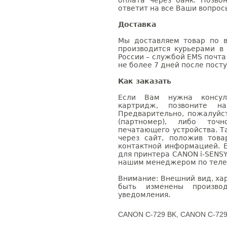
оплата через банк. Позв
ответит на все Ваши вопрос
Доставка
Мы доставляем товар по в
производится курьерами в
России – службой EMS почта 
не более 7 дней после посту
Как заказать
Если Вам нужна консуль
картридж, позвоните н
Предварительно, пожалуйс
(партномер), либо точ
печатающего устройства. 
через сайт, положив това
контактной информацией. 
для принтера CANON i-SENSY
нашим менеджером по телефо
Внимание: Внешний вид, ха
быть изменены производ
уведомления.
CANON C-729 BK, CANON C-72