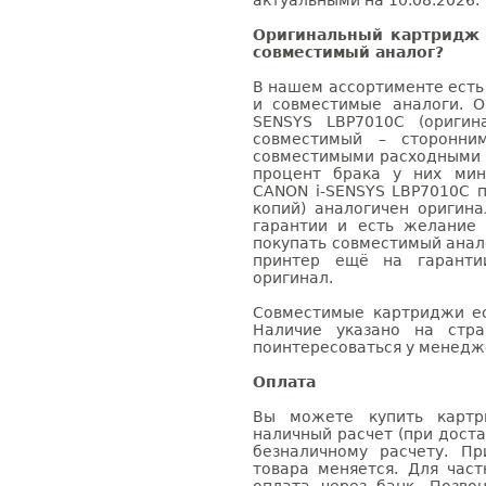
актуальными на 10.08.2026. 
Оригинальный картридж 
совместимый аналог?
В нашем ассортименте есть
и совместимые аналоги. 
SENSYS LBP7010C (оригин
совместимый – сторонни
совместимыми расходными 
процент брака у них мин
CANON i-SENSYS LBP7010C п
копий) аналогичен оригин
гарантии и есть желание
покупать совместимый анал
принтер ещё на гаранти
оригинал.
Совместимые картриджи ес
Наличие указано на стр
поинтересоваться у менедже
Оплата
Вы можете купить картр
наличный расчет (при доста
безналичному расчету. П
товара меняется. Для час