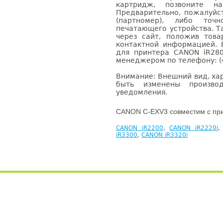
картридж, позвоните н
Предварительно, пожалуйс
(партномер), либо точ
печатающего устройства. 
через сайт, положив това
контактной информацией. 
для принтера CANON iR28
менеджером по телефону: (4
Внимание: Внешний вид, ха
быть изменены производ
уведомления.
CANON C-EXV3 совместим с пр
CANON iR2200
,
CANON iR2220i
iR3300
,
CANON iR3320i