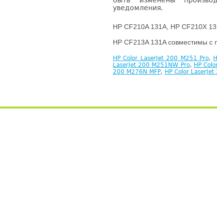
быть изменены производ
уведомления.
HP CF210A 131A, HP CF210X 13
HP CF213A 131A совместимы с 
HP Color LaserJet 200 M251 Pro
,
H
LaserJet 200 M251NW Pro
,
HP Colo
200 M276N MFP
,
HP Color LaserJ