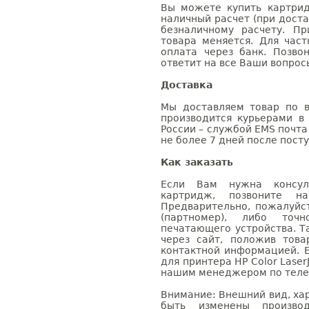
Вы можете купить картрид
наличный расчет (при доста
безналичному расчету. П
товара меняется. Для час
оплата через банк. Позв
ответит на все Ваши вопрос
Доставка
Мы доставляем товар по в
производится курьерами в
России – службой EMS почта 
не более 7 дней после посту
Как заказать
Если Вам нужна консуль
картридж, позвоните н
Предварительно, пожалуйс
(партномер), либо точ
печатающего устройства. 
через сайт, положив това
контактной информацией. 
для принтера HP Color Laser
нашим менеджером по телефо
Внимание: Внешний вид, ха
быть изменены производ