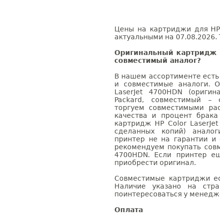
Цены на картриджи для HP 
актуальными на 07.08.2026. 
Оригинальный картридж H
совместимый аналог?
В нашем ассортименте есть
и совместимые аналоги. 
LaserJet 4700HDN (оригин
Packard, совместимый – 
торгуем совместимыми ра
качества и процент брак
картридж HP Color LaserJe
сделанных копий) аналог
принтер не на гарантии и
рекомендуем покупать совм
4700HDN. Если принтер е
приобрести оригинал.
Совместимые картриджи ес
Наличие указано на стр
поинтересоваться у менедже
Оплата