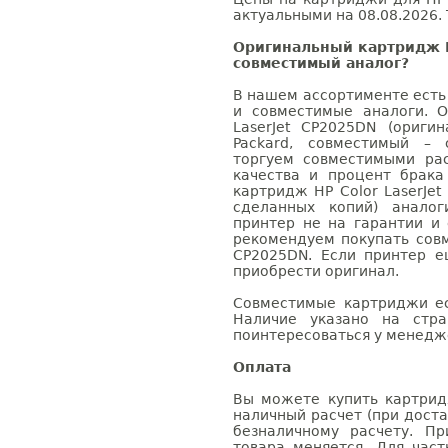
актуальными на 08.08.2026. 
Оригинальный картридж H
совместимый аналог?
В нашем ассортименте есть
и совместимые аналоги. 
LaserJet CP2025DN (ориги
Packard, совместимый – 
торгуем совместимыми ра
качества и процент брак
картридж HP Color LaserJet
сделанных копий) аналог
принтер не на гарантии и
рекомендуем покупать совм
CP2025DN. Если принтер е
приобрести оригинал.
Совместимые картриджи ес
Наличие указано на стр
поинтересоваться у менедже
Оплата
Вы можете купить картридж
наличный расчет (при доста
безналичному расчету. П
товара меняется. Для час