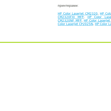
принтерами:
HP Color LaserJet CM2320
,
HP Col
CM2320FXI MFP
,
HP Color Las
CM2320NF MFP
,
HP Color LaserJe
Color LaserJet CP2025N
,
HP Color L