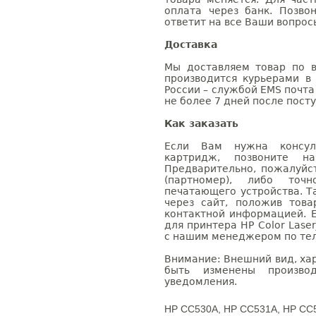
оплата через банк. Позв
ответит на все Ваши вопрос
Доставка
Мы доставляем товар по в
производится курьерами в
России – службой EMS почта 
не более 7 дней после посту
Как заказать
Если Вам нужна консуль
картридж, позвоните н
Предварительно, пожалуйс
(партномер), либо точ
печатающего устройства. 
через сайт, положив това
контактной информацией. 
для принтера HP Color Lase
с нашим менеджером по теле
Внимание: Внешний вид, ха
быть изменены производ
уведомления.
HP CC530A, HP CC531A, HP CC