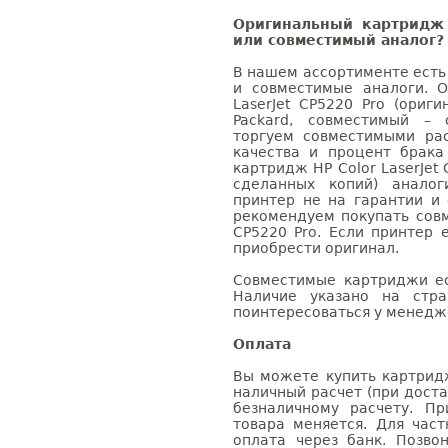
Оригинальный картридж 
или совместимый аналог?
В нашем ассортименте есть
и совместимые аналоги. 
LaserJet CP5220 Pro (ориг
Packard, совместимый – 
торгуем совместимыми ра
качества и процент брак
картридж HP Color LaserJet 
сделанных копий) аналог
принтер не на гарантии и
рекомендуем покупать совм
CP5220 Pro. Если принтер 
приобрести оригинал.
Совместимые картриджи ес
Наличие указано на стр
поинтересоваться у менедже
Оплата
Вы можете купить картридж 
наличный расчет (при доста
безналичному расчету. П
товара меняется. Для час
оплата через банк. Позв