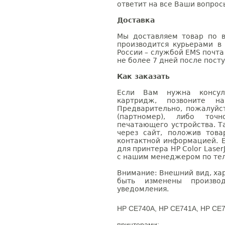
ответит на все Ваши вопрос
Доставка
Мы доставляем товар по в
производится курьерами в
России – службой EMS почта 
не более 7 дней после посту
Как заказать
Если Вам нужна консуль
картридж, позвоните н
Предварительно, пожалуйс
(партномер), либо точ
печатающего устройства. 
через сайт, положив това
контактной информацией. 
для принтера HP Color Laser
с нашим менеджером по теле
Внимание: Внешний вид, ха
быть изменены производ
уведомления.
HP CE740A, HP CE741A, HP CE7
принтерами: