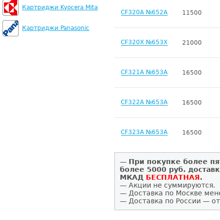
Картриджи Kyocera Mita
CF320A №652A
11500
Картриджи Panasonic
CF320X №653X
21000
CF321A №653A
16500
CF322A №653A
16500
CF323A №653A
16500
—
При покупке более пя
более 5000 руб. достав
МКАД
БЕСПЛАТНАЯ
.
— Акции не суммируются.
— Доставка по Москве мен
— Доставка по России — от