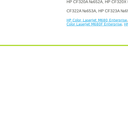
HP CF320A №652A, HP CF320X 
CF322A №653A, HP CF323A №65
HP Color LaserJet M680 Enterprise
Color LaserJet M680F Enterprise
,
HP