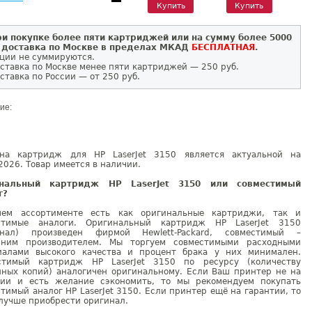
Купить
Купить
и покупке более пяти картриджей или на сумму более 5000
 доставка по Москве в пределах МКАД
БЕСПЛАТНАЯ
.
ции не суммируются.
ставка по Москве менее пяти картриджей — 250 руб.
ставка по России — от 250 руб.
ие:
на картридж для HP LaserJet 3150 является актуальной на
2026. Товар имеется в наличии.
инальный картридж HP LaserJet 3150 или совместимый
г?
ем ассортименте есть как оригинальные картриджи, так и
стимые аналоги. Оригинальный картридж HP LaserJet 3150
инал) произведен фирмой Hewlett-Packard, совместимый –
нним производителем. Мы торгуем совместимыми расходными
иалами высокого качества и процент брака у них минимален.
стимый картридж HP LaserJet 3150 по ресурсу (количеству
нных копий) аналогичен оригинальному. Если Ваш принтер не на
тии и есть желание сэкономить, то мы рекомендуем покупать
тимый аналог HP LaserJet 3150. Если принтер ещё на гарантии, то
лучше приобрести оригинал.