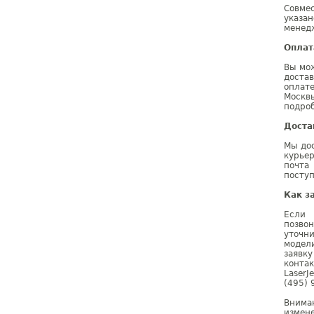
Совме
указа
менедж
Оплат
Вы мож
доста
оплат
Москв
подроб
Доста
Мы дос
курье
почта
поступ
Как з
Если 
позво
уточн
модел
заявк
конта
Laser
(495) 
Внима
измене