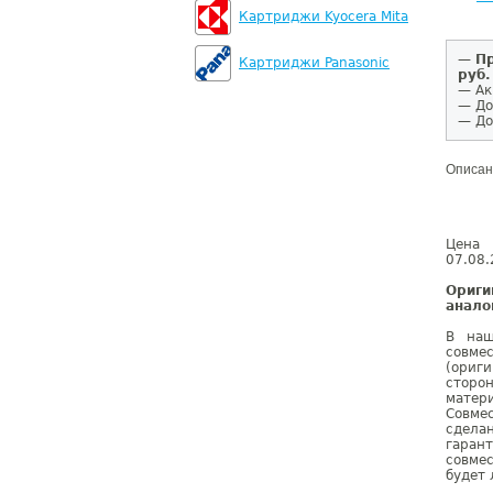
Картриджи Kyocera Mita
—
Пр
Картриджи Panasonic
руб.
— Ак
— До
— До
Описан
Цена 
07.08.
Ориг
анало
В наш
совме
(ориг
сторо
матер
Совме
сдела
гаран
совмес
будет 