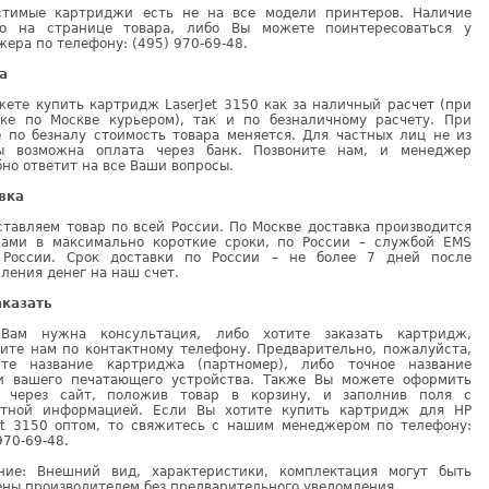
стимые картриджи есть не на все модели принтеров. Наличие
но на странице товара, либо Вы можете поинтересоваться у
ера по телефону: (495) 970-69-48.
а
ете купить картридж LaserJet 3150 как за наличный расчет (при
вке по Москве курьером), так и по безналичному расчету. При
е по безналу стоимость товара меняется. Для частных лиц не из
ы возможна оплата через банк. Позвоните нам, и менеджер
но ответит на все Ваши вопросы.
вка
тавляем товар по всей России. По Москве доставка производится
рами в максимально короткие сроки, по России – службой EMS
 России. Срок доставки по России – не более 7 дней после
ления денег на наш счет.
аказать
Вам нужна консультация, либо хотите заказать картридж,
ните нам по контактному телефону. Предварительно, пожалуйста,
ите название картриджа (партномер), либо точное название
и вашего печатающего устройства. Также Вы можете оформить
у через сайт, положив товар в корзину, и заполнив поля с
ктной информацией. Если Вы хотите купить картридж для HP
Jet 3150 оптом, то свяжитесь с нашим менеджером по телефону:
970-69-48.
ние: Внешний вид, характеристики, комплектация могут быть
ны производителем без предварительного уведомления.