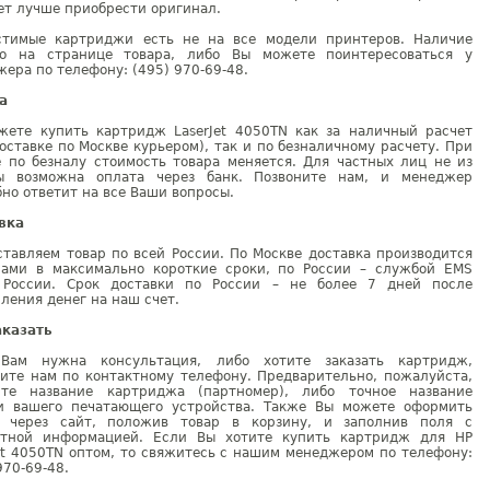
ет лучше приобрести оригинал.
стимые картриджи есть не на все модели принтеров. Наличие
но на странице товара, либо Вы можете поинтересоваться у
ера по телефону: (495) 970-69-48.
а
жете купить картридж LaserJet 4050TN как за наличный расчет
оставке по Москве курьером), так и по безналичному расчету. При
е по безналу стоимость товара меняется. Для частных лиц не из
ы возможна оплата через банк. Позвоните нам, и менеджер
но ответит на все Ваши вопросы.
вка
тавляем товар по всей России. По Москве доставка производится
рами в максимально короткие сроки, по России – службой EMS
 России. Срок доставки по России – не более 7 дней после
ления денег на наш счет.
аказать
Вам нужна консультация, либо хотите заказать картридж,
ните нам по контактному телефону. Предварительно, пожалуйста,
ите название картриджа (партномер), либо точное название
и вашего печатающего устройства. Также Вы можете оформить
у через сайт, положив товар в корзину, и заполнив поля с
ктной информацией. Если Вы хотите купить картридж для HP
et 4050TN оптом, то свяжитесь с нашим менеджером по телефону:
970-69-48.