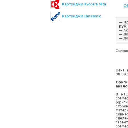
Картриджи Kyocera Mita
C
Картриджи Panasonic
—
Пр
руб.
— Ак
— До
— До
Описан
Цена 
08.08.
Ориги
анало
В наш
совме
(ориг
сторо
матер
Совме
сдела
гаран
совмес