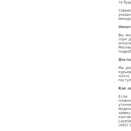
то буд
Совме
указа
менедж
Оплат
Вы мо
(при д
оплат
Москв
подроб
Доста
Мы дос
курье
почта
поступ
Как з
Если 
позво
уточн
модел
заявк
конта
LaserJ
(495) 