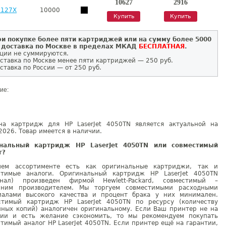
10627
2916
4127X
10000
Купить
Купить
и покупке более пяти картриджей или на сумму более 5000
 доставка по Москве в пределах МКАД
БЕСПЛАТНАЯ
.
ции не суммируются.
ставка по Москве менее пяти картриджей — 250 руб.
ставка по России — от 250 руб.
ие:
на картридж для HP LaserJet 4050TN является актуальной на
2026. Товар имеется в наличии.
нальный картридж HP LaserJet 4050TN или совместимый
г?
ем ассортименте есть как оригинальные картриджи, так и
стимые аналоги. Оригинальный картридж HP LaserJet 4050TN
инал) произведен фирмой Hewlett-Packard, совместимый –
нним производителем. Мы торгуем совместимыми расходными
иалами высокого качества и процент брака у них минимален.
стимый картридж HP LaserJet 4050TN по ресурсу (количеству
нных копий) аналогичен оригинальному. Если Ваш принтер не на
тии и есть желание сэкономить, то мы рекомендуем покупать
тимый аналог HP LaserJet 4050TN. Если принтер ещё на гарантии,