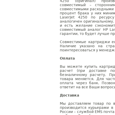
4250 (оригинал) произв
совместимый – сторонни
совместимыми расходными 
процент брака у них мини
LaserJet 4250 по ресурс
аналогичен оригинальному.
и есть желание сэкономи
совместимый аналог HP Las
гарантии, то будет лучше п
Совместимые картриджи ес
Наличие указано на стр
поинтересоваться у менедже
Оплата
Вы можете купить картрид
расчет (при доставке п
безналичному расчету. П
товара меняется. Для час
оплата через банк. Позв
ответит на все Ваши вопрос
Доставка
Мы доставляем товар по в
производится курьерами в
России – службой EMS почта 