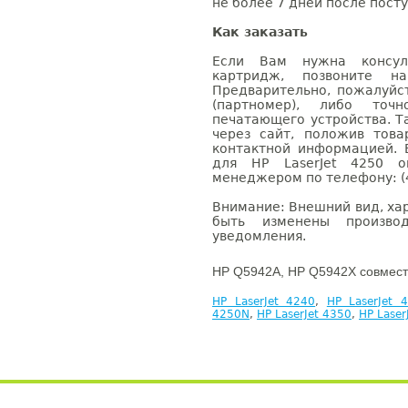
не более 7 дней после посту
Как заказать
Если Вам нужна консуль
картридж, позвоните н
Предварительно, пожалуйс
(партномер), либо точ
печатающего устройства. 
через сайт, положив това
контактной информацией. 
для HP LaserJet 4250 
менеджером по телефону: (4
Внимание: Внешний вид, ха
быть изменены производ
уведомления.
HP Q5942A, HP Q5942X совмест
HP LaserJet 4240
,
HP LaserJet 
4250N
,
HP LaserJet 4350
,
HP Lase