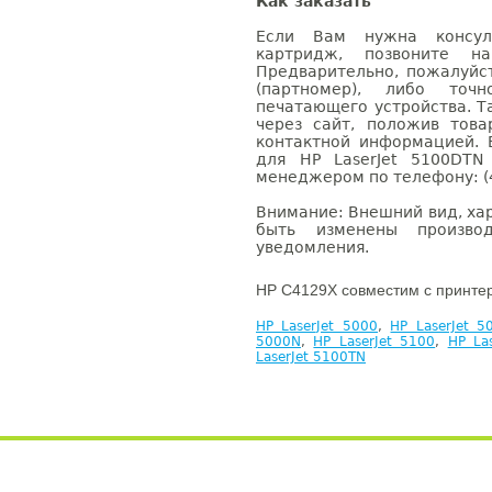
Как заказать
Если Вам нужна консуль
картридж, позвоните н
Предварительно, пожалуйс
(партномер), либо точ
печатающего устройства. 
через сайт, положив това
контактной информацией. 
для HP LaserJet 5100DTN
менеджером по телефону: (4
Внимание: Внешний вид, ха
быть изменены производ
уведомления.
HP C4129X совместим с принте
HP LaserJet 5000
,
HP LaserJet 
5000N
,
HP LaserJet 5100
,
HP La
LaserJet 5100TN