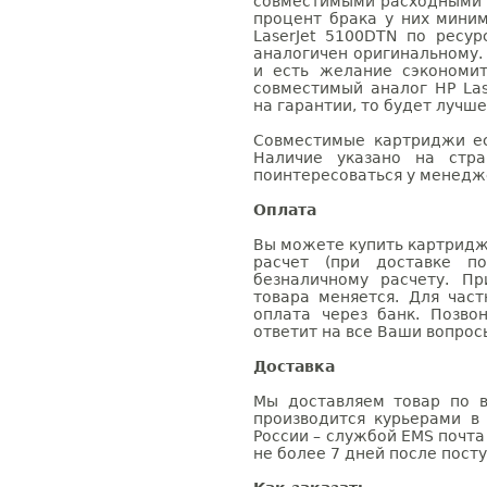
совместимыми расходными 
процент брака у них мини
LaserJet 5100DTN по ресур
аналогичен оригинальному.
и есть желание сэкономи
совместимый аналог HP Las
на гарантии, то будет лучш
Совместимые картриджи ес
Наличие указано на стр
поинтересоваться у менедже
Оплата
Вы можете купить картридж 
расчет (при доставке п
безналичному расчету. П
товара меняется. Для час
оплата через банк. Позв
ответит на все Ваши вопрос
Доставка
Мы доставляем товар по в
производится курьерами в
России – службой EMS почта 
не более 7 дней после посту