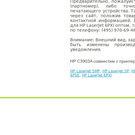
Предварительно, пожалуйс
(партномер), либо точ
печатающего устройства. 
через сайт, положив това
контактной информацией. 
для HP LaserJet 6PXI оптом
по телефону: (495) 970-69-48
Внимание: Внешний вид, ха
быть изменены производ
уведомления.
HP C3903A совместим с принте
HP LaserJet 5MP
,
HP LaserJet 5P
,
H
6PSE
,
HP LaserJet 6PXI