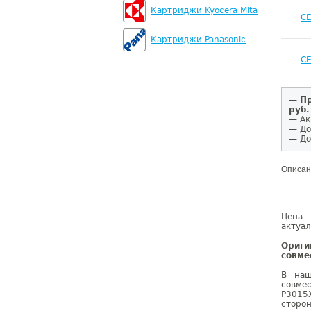
Картриджи Kyocera Mita
C
Картриджи Panasonic
C
—
Пр
руб.
— Ак
— До
— До
Описан
Цена 
актуал
Ориги
совме
В наш
совме
P3015
сторо