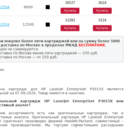
10527
2624
E255A
6000
Купить
Купить
12202
3124
E255X
12500
Купить
Купить
и покупке более пяти картриджей или на сумму более 5000
 доставка по Москве в пределах МКАД
БЕСПЛАТНАЯ
.
ции не суммируются.
ставка по Москве менее пяти картриджей — 250 руб.
ставка по России — от 250 руб.
ие:
на картридж для HP LaserJet Enterpriset P3015X является
ьной на 07.08.2026. Товар имеется в наличии.
нальный картридж HP LaserJet Enterpriset P3015X или
стимый аналог?
ем ассортименте есть как оригинальные картриджи, так и
стимые аналоги. Оригинальный картридж HP LaserJet Enterpriset
X (оригинал) произведен фирмой Hewlett-Packard, совместимый –
нним производителем. Мы торгуем совместимыми расходными