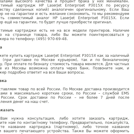
иалами высокого качества и процент брака у них минимален.
стимый картридж HP LaserJet Enterpriset P3015X по ресурсу
честву сделанных копий) аналогичен оригинальному. Если Ваш
р не на гарантии и есть желание сэкономить, то мы рекомендуем
ать совместимый аналог HP LaserJet Enterpriset P3015X. Если
р ещё на гарантии, то будет лучше приобрести оригинал.
стимые картриджи есть не на все модели принтеров. Наличие
но на странице товара, либо Вы можете поинтересоваться у
ера по телефону: (495) 970-69-48.
а
ете купить картридж LaserJet Enterpriset P3015X как за наличный
т (при доставке по Москве курьером), так и по безналичному
у. При оплате по безналу стоимость товара меняется. Для частных
е из Москвы возможна оплата через банк. Позвоните нам, и
ер подробно ответит на все Ваши вопросы.
вка
тавляем товар по всей России. По Москве доставка производится
рами в максимально короткие сроки, по России – службой EMS
 России. Срок доставки по России – не более 7 дней после
ления денег на наш счет.
аказать
Вам нужна консультация, либо хотите заказать картридж,
ните нам по контактному телефону. Предварительно, пожалуйста,
ите название картриджа (партномер), либо точное название
и вашего печатающего устройства. Также Вы можете оформить