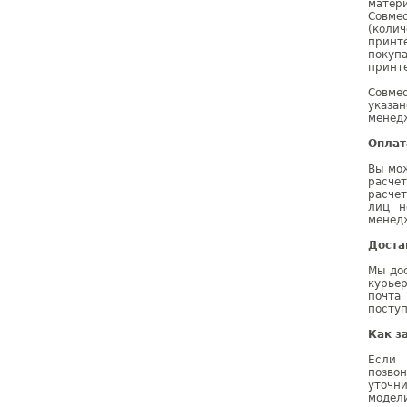
матер
Совме
(коли
принте
покуп
принте
Совме
указа
менедж
Оплат
Вы мож
расче
расчет
лиц н
менедж
Доста
Мы дос
курье
почта
поступ
Как з
Если 
позво
уточн
модел