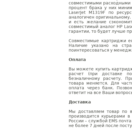
совместимыми расходными 
процент брака у них мини
LaserJet M1319F по ресур
аналогичен оригинальному.
и есть желание сэкономи
совместимый аналог HP Lase
гарантии, то будет лучше п
Совместимые картриджи ес
Наличие указано на стр
поинтересоваться у менедже
Оплата
Вы можете купить картридж
расчет (при доставке п
безналичному расчету. П
товара меняется. Для час
оплата через банк. Позв
ответит на все Ваши вопрос
Доставка
Мы доставляем товар по в
производится курьерами в
России – службой EMS почта 
не более 7 дней после посту