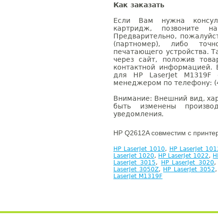
Как заказать
Если Вам нужна консуль
картридж, позвоните н
Предварительно, пожалуйс
(партномер), либо точ
печатающего устройства. 
через сайт, положив това
контактной информацией. 
для HP LaserJet M1319F
менеджером по телефону: (4
Внимание: Внешний вид, ха
быть изменены производ
уведомления.
HP Q2612A совместим с принте
HP LaserJet 1010
,
HP LaserJet 101
LaserJet 1020
,
HP LaserJet 1022
,
H
LaserJet 3015
,
HP LaserJet 3020
LaserJet 3050Z
,
HP LaserJet 3052
LaserJet M1319F