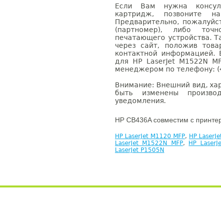
Если Вам нужна консуль
картридж, позвоните н
Предварительно, пожалуйс
(партномер), либо точ
печатающего устройства. 
через сайт, положив това
контактной информацией. 
для HP LaserJet M1522N M
менеджером по телефону: (4
Внимание: Внешний вид, ха
быть изменены производ
уведомления.
HP CB436A совместим с принте
HP LaserJet M1120 MFP
,
HP LaserJ
LaserJet M1522N MFP
,
HP Laser
LaserJet P1505N