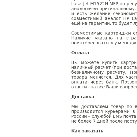
LaserJet M1522N MFP по рес
аналогичен оригинальному.
и есть желание сэкономи
совместимый аналог HP La
ещё на гарантии, то будет 
Совместимые картриджи ес
Наличие указано на стр
поинтересоваться у менедже
Оплата
Вы можете купить картри
наличный расчет (при доста
безналичному расчету. П
товара меняется. Для час
оплата через банк. Позв
ответит на все Ваши вопрос
Доставка
Мы доставляем товар по в
производится курьерами в
России – службой EMS почта 
не более 7 дней после посту
Как заказать