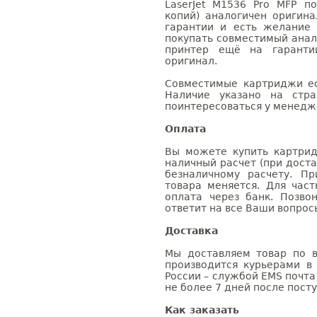
LaserJet M1536 Pro MFP п
копий) аналогичен оригин
гарантии и есть желание
покупать совместимый анало
принтер ещё на гаранти
оригинал.
Совместимые картриджи ес
Наличие указано на стр
поинтересоваться у менедже
Оплата
Вы можете купить картрид
наличный расчет (при доста
безналичному расчету. П
товара меняется. Для час
оплата через банк. Позв
ответит на все Ваши вопрос
Доставка
Мы доставляем товар по в
производится курьерами в
России – службой EMS почта 
не более 7 дней после посту
Как заказать