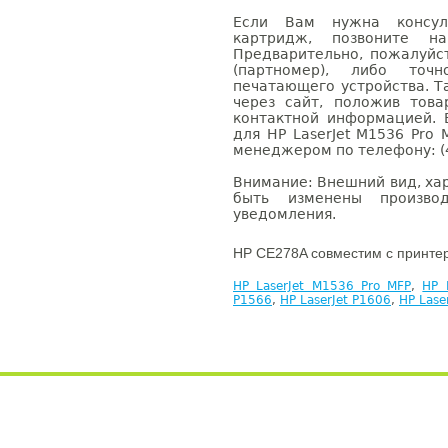
Если Вам нужна консуль
картридж, позвоните н
Предварительно, пожалуйс
(партномер), либо точ
печатающего устройства. 
через сайт, положив това
контактной информацией. 
для HP LaserJet M1536 Pro
менеджером по телефону: (4
Внимание: Внешний вид, ха
быть изменены производ
уведомления.
HP CE278A совместим с принте
HP LaserJet M1536 Pro MFP
,
HP 
P1566
,
HP LaserJet P1606
,
HP Lase