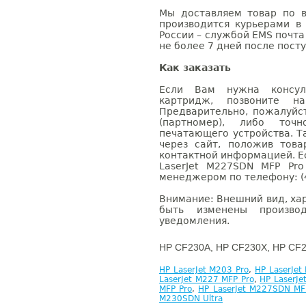
Мы доставляем товар по в
производится курьерами в
России – службой EMS почта 
не более 7 дней после посту
Как заказать
Если Вам нужна консуль
картридж, позвоните н
Предварительно, пожалуйс
(партномер), либо точ
печатающего устройства. 
через сайт, положив това
контактной информацией. Е
LaserJet M227SDN MFP Pr
менеджером по телефону: (4
Внимание: Внешний вид, ха
быть изменены производ
уведомления.
HP CF230A, HP CF230X, HP CF2
HP LaserJet M203 Pro
,
HP LaserJet
LaserJet M227 MFP Pro
,
HP LaserJ
MFP Pro
,
HP LaserJet M227SDN MF
M230SDN Ultra