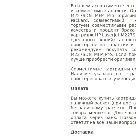
В нашем ассортименте есть
и совместимые аналоги. Ор
M227SDN MFP Pro (оригин
Packard, совместимый – 
торгуем совместимыми ра
качества и процент брак
картридж HP LaserJet M227S
сделанных копий) аналог
принтер не на гарантии и
рекомендуем покупать со
M227SDN MFP Pro. Если пр
лучше приобрести оригинал
Совместимые картриджи ес
Наличие указано на стр
поинтересоваться у менедже
Оплата
Вы можете купить картридж
наличный расчет (при доста
безналичному расчету. П
товара меняется. Для час
оплата через банк. Позв
ответит на все Ваши вопрос
Доставка