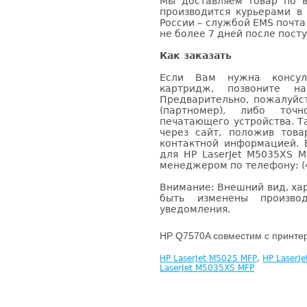
Мы доставляем товар по в
производится курьерами в
России – службой EMS почта 
не более 7 дней после посту
Как заказать
Если Вам нужна консуль
картридж, позвоните н
Предварительно, пожалуйс
(партномер), либо точ
печатающего устройства. 
через сайт, положив това
контактной информацией. 
для HP LaserJet M5035XS 
менеджером по телефону: (4
Внимание: Внешний вид, ха
быть изменены производ
уведомления.
HP Q7570A совместим с принте
HP LaserJet M5025 MFP
,
HP LaserJ
LaserJet M5035XS MFP