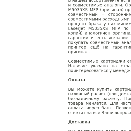
В нашем ассортименте есть
и совместимые аналоги. Ор
M5035XS MFP (оригинал) пр
совместимый – сторонни
совместимыми расходными 
процент брака у них мини
LaserJet M5035XS MFP по
копий) аналогичен оригин
гарантии и есть желание
покупать совместимый анал
принтер ещё на гаранти
оригинал.
Совместимые картриджи ес
Наличие указано на стр
поинтересоваться у менедже
Оплата
Вы можете купить картри
наличный расчет (при доста
безналичному расчету. П
товара меняется. Для час
оплата через банк. Позв
ответит на все Ваши вопрос
Доставка