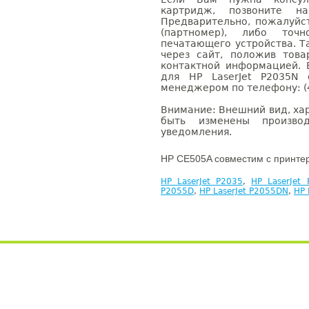
картридж, позвоните н
Предварительно, пожалуйс
(партномер), либо точ
печатающего устройства. 
через сайт, положив това
контактной информацией. 
для HP LaserJet P2035N
менеджером по телефону: (4
Внимание: Внешний вид, ха
быть изменены производ
уведомления.
HP CE505A совместим с принте
HP LaserJet P2035
,
HP LaserJet
P2055D
,
HP LaserJet P2055DN
,
HP 