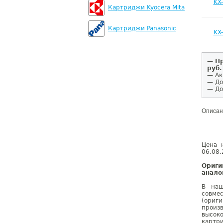
KX
Картриджи Kyocera Mita
Картриджи Panasonic
KX
—
Пр
руб.
— Ак
— До
— До
Описан
Цена 
06.08.
Ориги
анало
В наш
совме
(ориг
произ
высок
картр