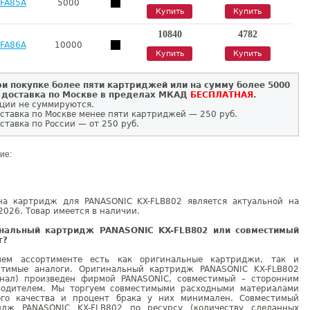
-FA85A
5000
Купить
Купить
10840
4782
-FA86A
10000
Купить
Купить
и покупке более пяти картриджей или на сумму более 5000
 доставка по Москве в пределах МКАД
БЕСПЛАТНАЯ
.
ции не суммируются.
ставка по Москве менее пяти картриджей — 250 руб.
ставка по России — от 250 руб.
ие:
на картридж для PANASONIC KX-FLB802 является актуальной на
2026. Товар имеется в наличии.
нальный картридж PANASONIC KX-FLB802 или совместимый
г?
ем ассортименте есть как оригинальные картриджи, так и
стимые аналоги. Оригинальный картридж PANASONIC KX-FLB802
инал) произведен фирмой PANASONIC, совместимый – сторонним
водителем. Мы торгуем совместимыми расходными материалами
ого качества и процент брака у них минимален. Совместимый
идж PANASONIC KX-FLB802 по ресурсу (количеству сделанных