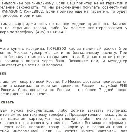
) аналогичен оригинальному. Если Ваш принтер не на гарантии и
желание сэкономить, то мы рекомендуем покупать совместимый
г PANASONIC KX-FLB802. Если принтер ещё на гарантии, то будет
 приобрести оригинал.
стимые картриджи есть не на все модели принтеров. Наличие
но на странице товара, либо Вы можете поинтересоваться у
ера по телефону: (495) 970-69-48.
а
жете купить картридж KX-FLB802 как за наличный расчет (при
вке по Москве курьером), так и по безналичному расчету. При
е по безналу стоимость товара меняется. Для частных лиц не из
ы возможна оплата через банк. Позвоните нам, и менеджер
но ответит на все Ваши вопросы.
вка
тавляем товар по всей России. По Москве доставка производится
рами в максимально короткие сроки, по России – службой EMS
 России. Срок доставки по России – не более 7 дней после
ления денег на наш счет.
аказать
Вам нужна консультация, либо хотите заказать картридж,
ните нам по контактному телефону. Предварительно, пожалуйста,
ите название картриджа (партномер), либо точное название
и вашего печатающего устройства. Также Вы можете оформить
у через сайт, положив товар в корзину, и заполнив поля с
ктной информацией. Если Вы хотите купить картридж для