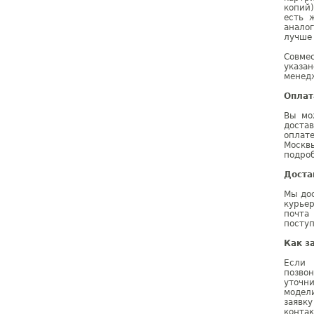
копий
есть 
анало
лучше
Совме
указа
менедж
Оплат
Вы мо
доста
оплат
Москв
подроб
Доста
Мы дос
курье
почта
поступ
Как з
Если 
позво
уточн
модел
заявк
конта