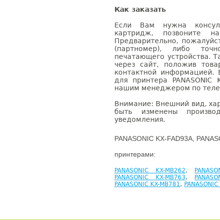
Как заказать
Если Вам нужна консуль
картридж, позвоните н
Предварительно, пожалуйс
(партномер), либо точ
печатающего устройства. 
через сайт, положив това
контактной информацией. 
для принтера PANASONIC 
нашим менеджером по телефо
Внимание: Внешний вид, ха
быть изменены производ
уведомления.
PANASONIC KX-FAD93A, PANASO
принтерами:
PANASONIC KX-MB262
,
PANASO
PANASONIC KX-MB763
,
PANASO
PANASONIC KX-MB781
,
PANASONIC