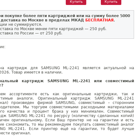
Купить
Купить
и покупке более пяти картриджей или на сумму более 5000
 доставка по Москве в пределах МКАД
БЕСПЛАТНАЯ
.
ции не суммируются.
ставка по Москве менее пяти картриджей — 250 руб.
ставка по России — от 250 руб.
ие:
на картридж для SAMSUNG ML-2241 является актуальной на
2026. Товар имеется в наличии.
инальный картридж SAMSUNG ML-2241 или совместимый
г?
ем ассортименте есть как оригинальные картриджи, так и
стимые аналоги. Оригинальный картридж SAMSUNG ML-2241
инал) произведен фирмой SAMSUNG, совместимый – сторонним
водителем. Мы торгуем совместимыми расходными материалами
ого качества и процент брака у них минимален. Совместимый
идж SAMSUNG ML-2241 по ресурсу (количеству сделанных копий)
гичен оригинальному. Если Ваш принтер не на гарантии и есть
ие сэкономить, то мы рекомендуем покупать совместимый аналог
NG ML-2241. Если принтер ещё на гарантии, то будет лучше
ести оригинал.