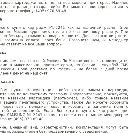
стимые картриджи есть не на все модели принтеров. Наличие
но на странице товара, либо Вы можете поинтересоваться у
ера по телефону: (495) 970-69-48.
а
жете купить картридж ML-2241 как за наличный расчет (при
вке по Москве курьером), так и по безналичному расчету. При
е по безналу стоимость товара меняется. Для частных лиц не из
ы возможна оплата через банк. Позвоните нам, и менеджер
но ответит на все Ваши вопросы.
вка
тавляем товар по всей России. По Москве доставка производится
рами в максимально короткие сроки, по России – службой EMS
 России. Срок доставки по России – не более 7 дней после
ления денег на наш счет.
аказать
Вам нужна консультация, либо хотите заказать картридж,
ните нам по контактному телефону. Предварительно, пожалуйста,
ите название картриджа (партномер), либо точное название
и вашего печатающего устройства. Также Вы можете оформить
у через сайт, положив товар в корзину, и заполнив поля с
ктной информацией. Если Вы хотите купить картридж для
ера SAMSUNG ML-2241 оптом, то свяжитесь с нашим менеджером
ефону: (495) 970-69-48.
ние: Внешний вид, характеристики, комплектация могут быть
ны производителем без предварительного уведомления.