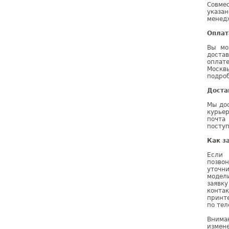
Совме
указа
менедж
Оплат
Вы мо
доста
оплат
Москв
подроб
Доста
Мы дос
курье
почта
поступ
Как з
Если 
позво
уточн
модел
заявк
конта
принт
по тел
Внима
измене