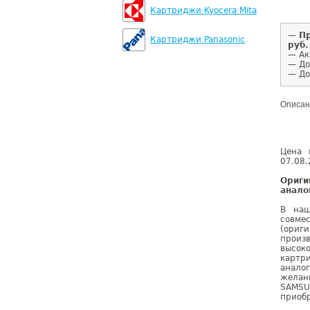
Картриджи Kyocera Mita
—
Пр
Картриджи Panasonic
руб.
— Ак
— До
— До
Описан
Цена 
07.08.
Ориг
анало
В наш
совме
(ориг
произ
высок
картр
анало
желан
SAMSU
приобр