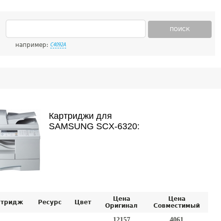
ПОИСК
например:
C4092A
Картриджи для
SAMSUNG SCX-6320:
Цена
Цена
ртридж
Ресурс
Цвет
Оригинал
Совместимый
12157
4061