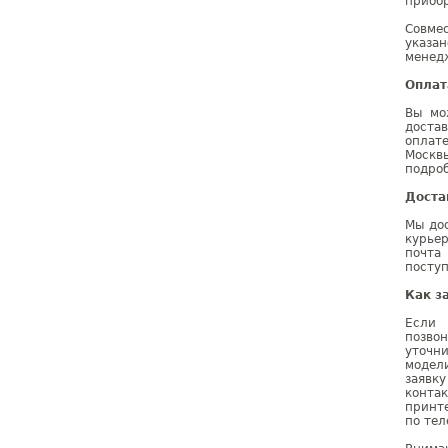
приобр
Совме
указа
менедж
Оплат
Вы мо
доста
оплат
Москв
подроб
Доста
Мы дос
курье
почта
поступ
Как з
Если 
позво
уточн
модел
заявк
конта
принт
по тел