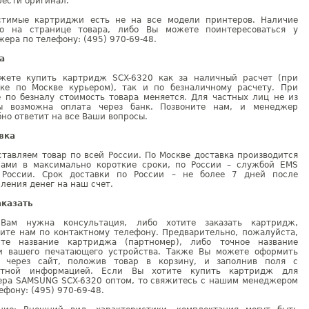
ести оригинал.
стимые картриджи есть не на все модели принтеров. Наличие
но на странице товара, либо Вы можете поинтересоваться у
ера по телефону: (495) 970-69-48.
а
жете купить картридж SCX-6320 как за наличный расчет (при
вке по Москве курьером), так и по безналичному расчету. При
е по безналу стоимость товара меняется. Для частных лиц не из
ы возможна оплата через банк. Позвоните нам, и менеджер
но ответит на все Ваши вопросы.
вка
тавляем товар по всей России. По Москве доставка производится
рами в максимально короткие сроки, по России – службой EMS
 России. Срок доставки по России – не более 7 дней после
ления денег на наш счет.
аказать
Вам нужна консультация, либо хотите заказать картридж,
ните нам по контактному телефону. Предварительно, пожалуйста,
ите название картриджа (партномер), либо точное название
и вашего печатающего устройства. Также Вы можете оформить
у через сайт, положив товар в корзину, и заполнив поля с
ктной информацией. Если Вы хотите купить картридж для
ера SAMSUNG SCX-6320 оптом, то свяжитесь с нашим менеджером
ефону: (495) 970-69-48.