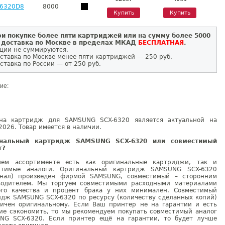
-6320D8
8000
Купить
Купить
и покупке более пяти картриджей или на сумму более 5000
 доставка по Москве в пределах МКАД
БЕСПЛАТНАЯ
.
ции не суммируются.
ставка по Москве менее пяти картриджей — 250 руб.
ставка по России — от 250 руб.
ие:
на картридж для SAMSUNG SCX-6320 является актуальной на
2026. Товар имеется в наличии.
инальный картридж SAMSUNG SCX-6320 или совместимый
г?
ем ассортименте есть как оригинальные картриджи, так и
стимые аналоги. Оригинальный картридж SAMSUNG SCX-6320
инал) произведен фирмой SAMSUNG, совместимый – сторонним
водителем. Мы торгуем совместимыми расходными материалами
ого качества и процент брака у них минимален. Совместимый
идж SAMSUNG SCX-6320 по ресурсу (количеству сделанных копий)
гичен оригинальному. Если Ваш принтер не на гарантии и есть
ие сэкономить, то мы рекомендуем покупать совместимый аналог
NG SCX-6320. Если принтер ещё на гарантии, то будет лучше