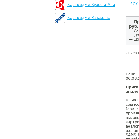
SCX
Картриджи Kyocera Mita
Картриджи Panasonic
—
Пр
руб.
— Ак
— До
— До
Описан
Цена 
06.08.
Ориг
анало
В наш
совме
(ориг
произ
высок
картр
анало
желан
SAMSU