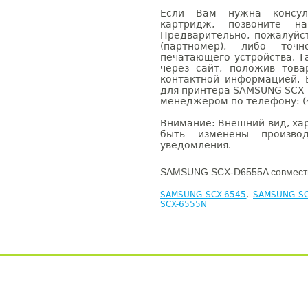
Если Вам нужна консуль
картридж, позвоните н
Предварительно, пожалуйс
(партномер), либо точ
печатающего устройства. 
через сайт, положив това
контактной информацией. 
для принтера SAMSUNG SCX-
менеджером по телефону: (4
Внимание: Внешний вид, ха
быть изменены производ
уведомления.
SAMSUNG SCX-D6555A совмести
SAMSUNG SCX-6545
,
SAMSUNG SC
SCX-6555N