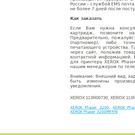
России – службой EMS почта 
не более 7 дней после посту
Как заказать
Если Вам нужна консуль
картридж, позвоните н
Предварительно, пожалуйс
(партномер), либо точ
печатающего устройства. 
через сайт, положив това
контактной информацией. 
для принтера XEROX Phase
нашим менеджером по телефо
Внимание: Внешний вид, ха
быть изменены производ
уведомления.
XEROX 113R00730, XEROX 113R
XEROX Phaser 3200
,
XEROX Pha
XEROX Phaser 3200MFP/N