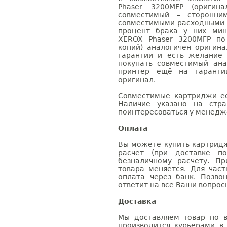
Phaser 3200MFP (оригин
совместимый – сторонни
совместимыми расходными 
процент брака у них мин
XEROX Phaser 3200MFP по
копий) аналогичен оригин
гарантии и есть желание
покупать совместимый ана
принтер ещё на гаранти
оригинал.
Совместимые картриджи ес
Наличие указано на стр
поинтересоваться у менедже
Оплата
Вы можете купить картридж
расчет (при доставке п
безналичному расчету. П
товара меняется. Для час
оплата через банк. Позв
ответит на все Ваши вопрос
Доставка
Мы доставляем товар по в
производится курьерами в